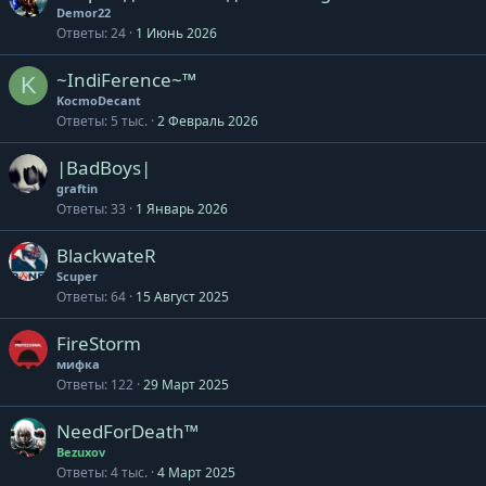
Demor22
Ответы
24
1 Июнь 2026
~IndiFerence~™
K
KocmoDecant
Ответы
5 тыс.
2 Февраль 2026
|BadBoys|
graftin
Ответы
33
1 Январь 2026
BlackwateR
Scuper
Ответы
64
15 Август 2025
FireStorm
мифка
Ответы
122
29 Март 2025
NeedForDeath™
Bezuxov
Ответы
4 тыс.
4 Март 2025