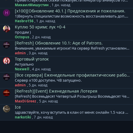
Приветствую всех скажи пожалуйста генератор анимусов точиться модиками 1-3невежи до+3 я уже штук 30 этих модиков потратил макс до +2
МихаилМишустин
,
1 дн. назад
[x100][Обновление 40.1.] Предложения и пожелания.
H
1)Вернуть специалистам возможность восстанавливать доп.деф. 2)Уменьшить откат ВВ. 3) исправить Анимусы, после смерти хозяина, Изида продолжает наносить урон. 4) выделение по ТАВ, убрать возможность выделять анимусов по ТАВ, очень мешает.
Hasbro156
,
1 дн. назад
Куплю 50 кримс лук +0-4
продам )
Octopus
,
2 дн. назад
[ReFresh] Обновление 10.1: Age of Patrons.
Внимание, уважаемые игроки! На сервер ReFresh установлено дополнение к обновлению. В него вошло: + Специалистам расы Акретия теперь доступны новые гранатометы. Леон, Реликт, Кримсон. + Изменен тип атаки МАУ. Скиталец - одиночная атака, Зодчий - массовая атака. + Скорректированы награды и количество монстров в Cash версиях кампаний. Месть Аборигенов, Война за Элан, Эльфийский Переполох. + Массовое ослабление монстров в Землях Эльфов по группам. + Увеличен урон турелей 65 уровня. + Локационные квесты Этера перенесены к одному npc в центр локации. + Все оружие Леона выведено в отдельные модели, добавлены свечения для уникального внешнего вида. База знаний сервера ReFresh - ссылка. Готовый клиент игры для сервера ReFresh: Клиент на | Клиент на | Клиент на | Клиент на нашем сервере
admin
,
3 дн. назад
Торговый уголок
Актуально
Noxwell
,
4 дн. назад
[Все сервера] Еженедельные профилактические работы.
Сервер x100 доступен. ЧВ запущено.
admin
,
5 дн. назад
[ReFresh][Event] Еженедельная Лотерея
[ReFresh] Восемьдесят Четвертый Розыгрыш Восемьдесят Четвертый розыгрыш произойдет 10.08.2026, среди всех участников будет разыграно: 3000 Очков Кампаний или [Кристалл Восстановления] 2000 Ивентовых Очков или [Кристалл Восстановления] 2000 Ивентовых Очков или [Кристалл Восстановления] ДДД бижутерия на выбор или [Кристалл Восстановления] ДДД бижутерия на выбор или [Кристалл Восстановления] ДДД бижутерия на выбор или [Кристалл Восстановления] [Тип-С] Хрупкий Мод.Невежества [4-6] или [Кристалл Восстановления] [Тип-С] Хрупкий Мод.Невежества [4-6] или [Кристалл Восстановления] [Тип-С] Хрупкий Мод.Невежества [4-6] или [Кристалл Восстановления] Cash Валюта 1250 GP Cash Валюта 1000 GP Cash Валюта 750 GP Дополнение к лотерее: + Ограничений по количеству билетов для аккаунта и/или персонажа - НЕТ. Все билеты участвуют в розыгрыше. + Перенос на другой аккаунт не осуществляется! + Выигранный приз НЕОБХОДИМО забрать в течение 7 дней. И помните, чем больше билетов, тем БОЛЬШЕ ШАНСОВ НА ПОБЕДУ!
MaxDiGreez
,
5 дн. назад
Ice
здравствуйте, хочу вступить в клан от меня: онлайн 1.5 часа на пб от вас: лампа атаки
narkotiki
,
7 дн. назад