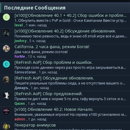
Последние Сообщения
[x100][Обновление 40.1 + 40.2] Сбор ошибок и проблем.
L
1. Обнулить вместе с PvP и Gold - Очки Кампании Ввести устройство копирования кровавой бижутерии (КВК,Кедд) За круглую сумму.(Актуальность кампаний) 2. Убрать всю старую бижутерию 3. Убрать весь старый и неиспользуемый на сервере Эквип( 63,65) 4. Ввести новые щиты,новые антигравы. Вернуть антигравам заточку бустерами на удачу по грейдам. Убрать бустеры из премок. 5. Ввести 70 Pve премки
level
,
1 мин. назад
[x100][Обновление 40.2] Обсуждение обновления.
Понимаю твою ревность, ведь я знаю об этой игре всё и даже больше. А ты за все это время лишь научился воровать чужие МтМ внешки перекрашивать их и выдавать за свои
Joohny
,
5 ч. назад
California. 2 часа фана, режим Богов!
Два часа фана, режим скотов!
ForMe
,
13 ч. назад
[ReFresh AoP] Сбор проблем и ошибок.
C
Проходя соло данжен через раз просто игра закрываеться.вчера такого небыло а сегодня весь день
CorvusCorax
,
1 дн. назад
[ReFresh AoP] Обсуждение обновления.
Пишите реальные проблемы сюда, а не отсутствие вашего онлайна.....
Дикаръ
,
1 дн. назад
[ReFresh AoP] Сбор предложений.
Привести дист мяв к норме 5-го апа, гафу вернуть 5 сеток и откат, в остальном по большому всё норм.
Qazex
,
1 дн. назад
[x100] Обновление 40.2: Новое Начало.
Внимание, уважаемые игроки! На сервер x100 установлено мини-дополнение к обновлению 40.2. + Обновлены формулы расчета и коэффициенты для расчета урона и защиты генераторов Animus/MAU. Теперь влияние оказывают в том числе и сеттовые бонусы, при их наличии/активации. Тестирование полного обновления для сервера х100 продолжается. Обновление будет установлено в понедельник, 10 августа. Приносим извинения за задержку. База знаний сервера х100 - ссылка. Готовый клиент игры для сервера x100: Клиент на | Клиент на | Клиент на | Клиент на нашем сервере
admin
,
1 дн. назад
Генератор анимусов