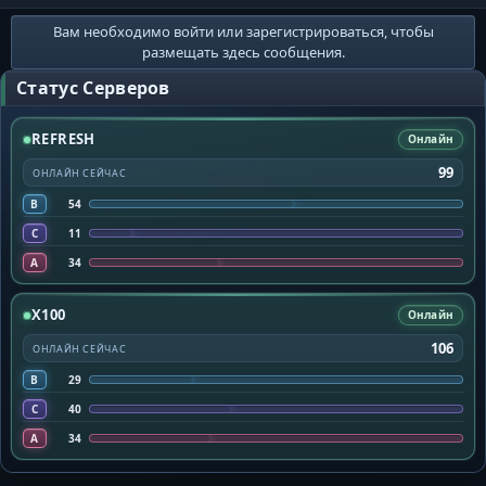
Вам необходимо войти или зарегистрироваться, чтобы
размещать здесь сообщения.
Статус Серверов
REFRESH
Онлайн
99
ОНЛАЙН СЕЙЧАС
B
54
C
11
A
34
X100
Онлайн
106
ОНЛАЙН СЕЙЧАС
B
29
C
40
A
34