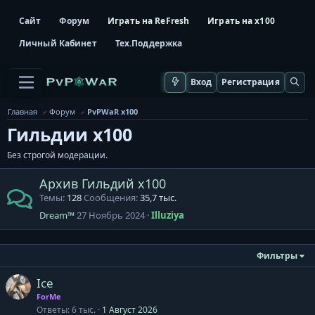
Сайт
Форум
Играть на ReFresh
Играть на x100
Личный Кабинет
Тех.Поддержка
Вход
Регистрация
Главная
Форум
PvPWaR x100
Гильдии x100
Без строгой модерации.
Архив Гильдий x100
Темы
128
Сообщения
35,7 тыс.
Dream™
27 Ноябрь 2024
Illuziya
Фильтры
Ice
ForMe
Ответы
6 тыс.
1 Август 2026