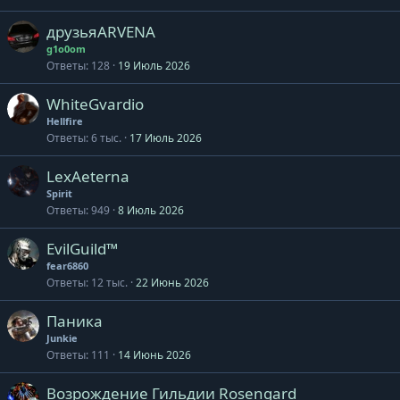
друзьяARVENA
g1o0om
Ответы
128
19 Июль 2026
WhiteGvardio
Hellfire
Ответы
6 тыс.
17 Июль 2026
LexAeterna
Spirit
Ответы
949
8 Июль 2026
EvilGuild™
fear6860
Ответы
12 тыс.
22 Июнь 2026
Паника
Junkie
Ответы
111
14 Июнь 2026
Возрождение Гильдии Rosengard