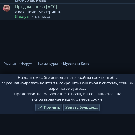
EvO9
,
6 дн. назад
Продам ланча [ACC]
а как насчет мэхтэринга?
Illuziya
,
7 дн. назад
Главная
Форум
Без цензуры
Музыка и Кино
На данном сайте используются файлы cookie, чтобы
PVPWaR Base
персонализировать контент и сохранить Ваш вход в систему, если Вы
Условия и правила
Политика конфиденциальности
Помощь
зарегистрируетесь.
Главная
Продолжая использовать этот сайт, Вы соглашаетесь на
R
S
использование наших файлов cookie.
S
®
Community platform by XenForo
© 2010-2026 XenForo Ltd.
Игровой сервер
Принять
Узнать больше....
PvPWaR. Design by novice321.