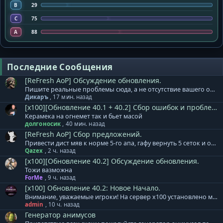
B
29
C
75
A
88
Последние Сообщения
[ReFresh AoP] Обсуждение обновления.
Пишите реальные проблемы сюда, а не отсутствие вашего онлайна.....
Дикаръ
,
17 мин. назад
[x100][Обновление 40.1 + 40.2] Сбор ошибок и проблем.
Керамека на огнемет так и бьет масой
долгоносик
,
40 мин. назад
[ReFresh AoP] Сбор предложений.
Привести дист мяв к норме 5-го апа, гафу вернуть 5 сеток и откат, в остальном по большому всё норм.
Qazex
,
2 ч. назад
[x100][Обновление 40.2] Обсуждение обновления.
Тожи вазможна
ForMe
,
9 ч. назад
[x100] Обновление 40.2: Новое Начало.
Внимание, уважаемые игроки! На сервер x100 установлено мини-дополнение к обновлению 40.2. + Обновлены формулы расчета и коэффициенты для расчета урона и защиты генераторов Animus/MAU. Теперь влияние оказывают в том числе и сеттовые бонусы, при их наличии/активации. Тестирование полного обновления для сервера х100 продолжается. Обновление будет установлено в понедельник, 10 августа. Приносим извинения за задержку. База знаний сервера х100 - ссылка. Готовый клиент игры для сервера x100: Клиент на | Клиент на | Клиент на | Клиент на нашем сервере
admin
,
10 ч. назад
Генератор анимусов