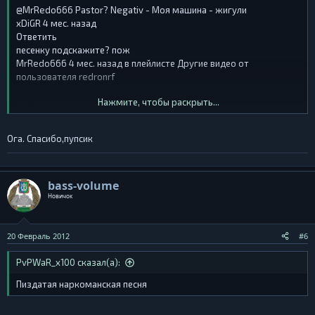
@MrRedo666 Pastor? Negativ - Моя машина - жигули
xDiGR 4 мес. назад
Ответить
песенку подскажите? пож
MrRedo666 4 мес. назад в плейлисте Другие видео от
пользователя redronrf
Нажмите, чтобы раскрыть...
так сложно комменты почитать?
Ога. Спасибо,пупсик
bass-volume
Новичок
20 Февраль 2012
#6
PvPWaR_x100 сказал(а):
Пиздатая наркоманская песня