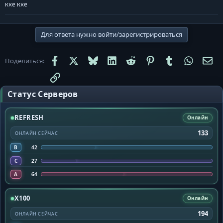
кхе кхе
Для ответа нужно войти/зарегистрироваться
Facebook
X
Bluesky
LinkedIn
Reddit
Pinterest
Tumblr
WhatsA
Эл
Поделиться:
Ссылка
Статус Серверов
REFRESH
Онлайн
133
ОНЛАЙН СЕЙЧАС
B
42
C
27
A
64
X100
Онлайн
194
ОНЛАЙН СЕЙЧАС