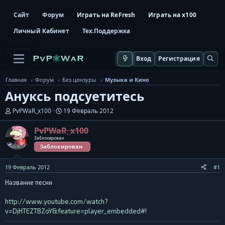
Сайт
Форум
Играть на ReFresh
Играть на x100
Личный Кабинет
Тех.Поддержка
Вход
Регистрация
Главная
Форум
Без цензуры
Музыка и Кино
Ануксь подсуетитесь
А
Д
PvPWaR_x100
19 Февраль 2012
в
а
т
т
PvPWaR_x100
о
а
Заблокирован
р
н
Заблокирован
т
а
е
ч
м
а
19 Февраль 2012
#1
ы
л
Название песни
а
http://www.youtube.com/watch?
v=DjHTEZTBZoY&feature=player_embedded#
!