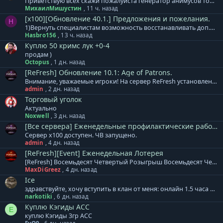
Приветствую всех скажи пожалуйста генератор анимусов точиться модиками 1-3невежи до+3 я уже штук 30 этих модиков потратил макс до +2
МихаилМишустин
,
11 ч. назад
[x100][Обновление 40.1.] Предложения и пожелания.
H
1)Вернуть специалистам возможность восстанавливать доп.деф. 2)Уменьшить откат ВВ. 3) исправить Анимусы, после смерти хозяина, Изида продолжает наносить урон. 4) выделение по ТАВ, убрать возможность выделять анимусов по ТАВ, очень мешает.
Hasbro156
,
13 ч. назад
Куплю 50 кримс лук +0-4
продам )
Octopus
,
1 дн. назад
[ReFresh] Обновление 10.1: Age of Patrons.
Внимание, уважаемые игроки! На сервер ReFresh установлено дополнение к обновлению. В него вошло: + Специалистам расы Акретия теперь доступны новые гранатометы. Леон, Реликт, Кримсон. + Изменен тип атаки МАУ. Скиталец - одиночная атака, Зодчий - массовая атака. + Скорректированы награды и количество монстров в Cash версиях кампаний. Месть Аборигенов, Война за Элан, Эльфийский Переполох. + Массовое ослабление монстров в Землях Эльфов по группам. + Увеличен урон турелей 65 уровня. + Локационные квесты Этера перенесены к одному npc в центр локации. + Все оружие Леона выведено в отдельные модели, добавлены свечения для уникального внешнего вида. База знаний сервера ReFresh - ссылка. Готовый клиент игры для сервера ReFresh: Клиент на | Клиент на | Клиент на | Клиент на нашем сервере
admin
,
2 дн. назад
Торговый уголок
Актуально
Noxwell
,
3 дн. назад
[Все сервера] Еженедельные профилактические работы.
Сервер x100 доступен. ЧВ запущено.
admin
,
4 дн. назад
[ReFresh][Event] Еженедельная Лотерея
[ReFresh] Восемьдесят Четвертый Розыгрыш Восемьдесят Четвертый розыгрыш произойдет 10.08.2026, среди всех участников будет разыграно: 3000 Очков Кампаний или [Кристалл Восстановления] 2000 Ивентовых Очков или [Кристалл Восстановления] 2000 Ивентовых Очков или [Кристалл Восстановления] ДДД бижутерия на выбор или [Кристалл Восстановления] ДДД бижутерия на выбор или [Кристалл Восстановления] ДДД бижутерия на выбор или [Кристалл Восстановления] [Тип-С] Хрупкий Мод.Невежества [4-6] или [Кристалл Восстановления] [Тип-С] Хрупкий Мод.Невежества [4-6] или [Кристалл Восстановления] [Тип-С] Хрупкий Мод.Невежества [4-6] или [Кристалл Восстановления] Cash Валюта 1250 GP Cash Валюта 1000 GP Cash Валюта 750 GP Дополнение к лотерее: + Ограничений по количеству билетов для аккаунта и/или персонажа - НЕТ. Все билеты участвуют в розыгрыше. + Перенос на другой аккаунт не осуществляется! + Выигранный приз НЕОБХОДИМО забрать в течение 7 дней. И помните, чем больше билетов, тем БОЛЬШЕ ШАНСОВ НА ПОБЕДУ!
MaxDiGreez
,
4 дн. назад
Ice
здравствуйте, хочу вступить в клан от меня: онлайн 1.5 часа на пб от вас: лампа атаки
narkotiki
,
6 дн. назад
Куплю Кэгиды АСС
E
куплю Кэгиды 3гр АСС