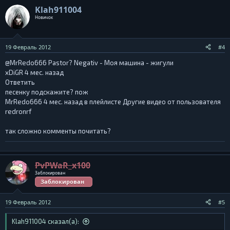
Klah911004
Новичок
19 Февраль 2012
#4
@MrRedo666 Pastor? Negativ - Моя машина - жигули
xDiGR 4 мес. назад
Ответить
песенку подскажите? пож
MrRedo666 4 мес. назад в плейлисте Другие видео от пользователя
redronrf
так сложно комменты почитать?
PvPWaR_x100
Заблокирован
Заблокирован
19 Февраль 2012
#5
Klah911004 сказал(а):