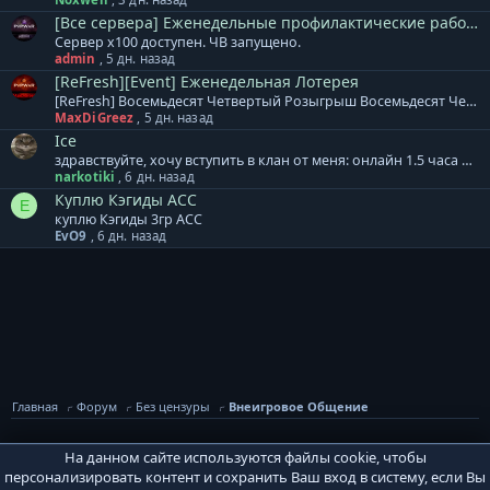
[Все сервера] Еженедельные профилактические работы.
Сервер x100 доступен. ЧВ запущено.
admin
,
5 дн. назад
[ReFresh][Event] Еженедельная Лотерея
[ReFresh] Восемьдесят Четвертый Розыгрыш Восемьдесят Четвертый розыгрыш произойдет 10.08.2026, среди всех участников будет разыграно: 3000 Очков Кампаний или [Кристалл Восстановления] 2000 Ивентовых Очков или [Кристалл Восстановления] 2000 Ивентовых Очков или [Кристалл Восстановления] ДДД бижутерия на выбор или [Кристалл Восстановления] ДДД бижутерия на выбор или [Кристалл Восстановления] ДДД бижутерия на выбор или [Кристалл Восстановления] [Тип-С] Хрупкий Мод.Невежества [4-6] или [Кристалл Восстановления] [Тип-С] Хрупкий Мод.Невежества [4-6] или [Кристалл Восстановления] [Тип-С] Хрупкий Мод.Невежества [4-6] или [Кристалл Восстановления] Cash Валюта 1250 GP Cash Валюта 1000 GP Cash Валюта 750 GP Дополнение к лотерее: + Ограничений по количеству билетов для аккаунта и/или персонажа - НЕТ. Все билеты участвуют в розыгрыше. + Перенос на другой аккаунт не осуществляется! + Выигранный приз НЕОБХОДИМО забрать в течение 7 дней. И помните, чем больше билетов, тем БОЛЬШЕ ШАНСОВ НА ПОБЕДУ!
MaxDiGreez
,
5 дн. назад
Ice
здравствуйте, хочу вступить в клан от меня: онлайн 1.5 часа на пб от вас: лампа атаки
narkotiki
,
6 дн. назад
Куплю Кэгиды АСС
E
куплю Кэгиды 3гр АСС
EvO9
,
6 дн. назад
Главная
Форум
Без цензуры
Внеигровое Общение
На данном сайте используются файлы cookie, чтобы
PVPWaR Base
персонализировать контент и сохранить Ваш вход в систему, если Вы