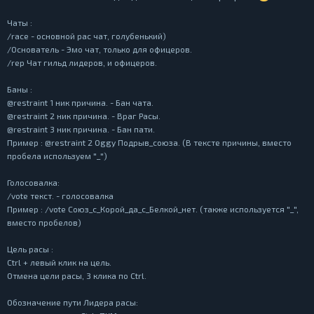
Чаты :
/race - основной рас чат, голубенький)
/Основатель - Эмо чат, только для офицеров.
/rep Чат гильд лидеров, и офицеров.
Баны :
@restraint 1 ник причина. - Бан чата.
@restraint 2 ник причина. - Враг Расы.
@restraint 3 ник причина. - Бан пати.
Пример : @restraint 2 0ggy Подрыв_союза. (В тексте причины, вместо
пробела используем "_")
Голосовалка:
/vote текст. - голосовалка
Пример : /vote Союз_с_Корой_да_с_Белкой_нет. (также используется "_",
вместо пробелов)
Цель расы :
Ctrl + левый клик на цель.
Отмена цели расы, 3 клика по Ctrl.
Обозначение пути Лидера расы: