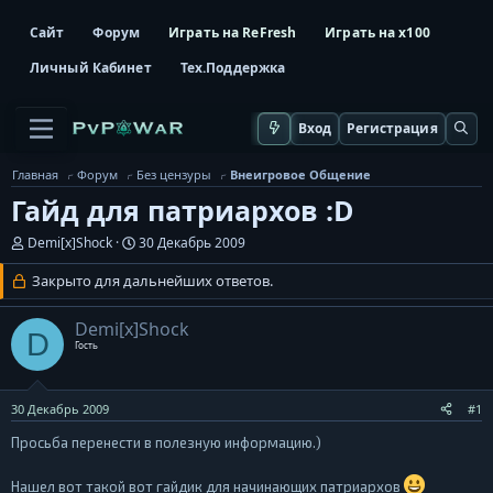
Сайт
Форум
Играть на ReFresh
Играть на x100
Личный Кабинет
Тех.Поддержка
Вход
Регистрация
Главная
Форум
Без цензуры
Внеигровое Общение
Гайд для патриархов :D
А
Д
Demi[x]Shock
30 Декабрь 2009
в
а
т
т
Закрыто для дальнейших ответов.
о
а
р
н
Demi[x]Shock
т
а
D
е
ч
Гость
м
а
ы
л
а
30 Декабрь 2009
#1
Просьба перенести в полезную информацию.)
Нашел вот такой вот гайдик для начинающих патриархов