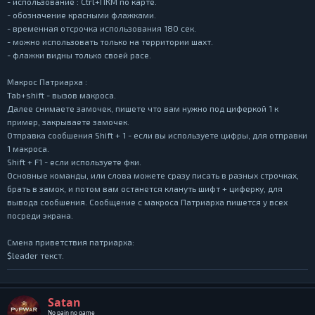
- использование : Ctrl+ПКМ по карте.
- обозначение красными флажками.
- временная отсрочка использования 180 сек.
- можно использовать только на территории шахт.
- флажки видны только своей расе.
Макрос Патриарха :
Tab+shift - вызов макроса.
Далее снимаете замочек, пишете что вам нужно под циферкой 1 к
пример, закрываете замочек.
Отправка сообшения Shift + 1 - если вы используете цифры, для отправки
1 макроса.
Shift + F1 - если используете фки.
Основные команды, или слова можете сразу писать в разных строчках,
брать в замок, и потом вам останется клануть шифт + циферку, для
вывода сообшения. Сообщение с макроса Патриарха пишется у всех
посреди экрана.
Смена приветствия патриарха:
$leader текст.
Satan
No pain no game