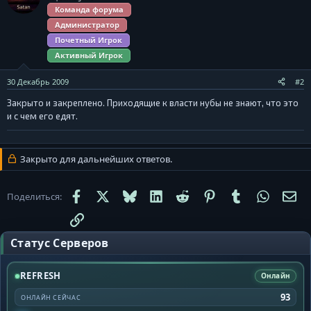
Команда форума
Администратор
Почетный Игрок
Активный Игрок
30 Декабрь 2009
#2
Закрыто и закреплено. Приходящие к власти нубы не знают, что это
и с чем его едят.
Закрыто для дальнейших ответов.
Facebook
X
Bluesky
LinkedIn
Reddit
Pinterest
Tumblr
WhatsA
Эл
Поделиться:
Ссылка
Статус Серверов
REFRESH
Онлайн
93
ОНЛАЙН СЕЙЧАС