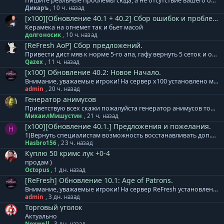
Пишите реальные проблемы сюда, а не отсутствие вашего онлайна.....
Дикаръ
,
10 ч. назад
[x100][Обновление 40.1 + 40.2] Сбор ошибок и проблем.
Керамека на огнемет так и бьет масой
долгоносик
,
10 ч. назад
[ReFresh AoP] Сбор предложений.
Привести дист мяв к норме 5-го апа, гафу вернуть 5 сеток и откат, в остальном по большому всё норм.
Qazex
,
11 ч. назад
[x100] Обновление 40.2: Новое Начало.
Внимание, уважаемые игроки! На сервер x100 установлено мини-дополнение к обновлению 40.2. + Обновлены формулы расчета и коэффициенты для расчета урона и защиты генераторов Animus/MAU. Теперь влияние оказывают в том числе и сеттовые бонусы, при их наличии/активации. Тестирование полного обновления для сервера х100 продолжается. Обновление будет установлено в понедельник, 10 августа. Приносим извинения за задержку. База знаний сервера х100 - ссылка. Готовый клиент игры для сервера x100: Клиент на | Клиент на | Клиент на | Клиент на нашем сервере
admin
,
20 ч. назад
Генератор анимусов
Приветствую всех скажи пожалуйста генератор анимусов точиться модиками 1-3невежи до+3 я уже штук 30 этих модиков потратил макс до +2
МихаилМишустин
,
21 ч. назад
[x100][Обновление 40.1.] Предложения и пожелания.
H
1)Вернуть специалистам возможность восстанавливать доп.деф. 2)Уменьшить откат ВВ. 3) исправить Анимусы, после смерти хозяина, Изида продолжает наносить урон. 4) выделение по ТАВ, убрать возможность выделять анимусов по ТАВ, очень мешает.
Hasbro156
,
23 ч. назад
Куплю 50 кримс лук +0-4
продам )
Octopus
,
1 дн. назад
[ReFresh] Обновление 10.1: Age of Patrons.
Внимание, уважаемые игроки! На сервер ReFresh установлено дополнение к обновлению. В него вошло: + Специалистам расы Акретия теперь доступны новые гранатометы. Леон, Реликт, Кримсон. + Изменен тип атаки МАУ. Скиталец - одиночная атака, Зодчий - массовая атака. + Скорректированы награды и количество монстров в Cash версиях кампаний. Месть Аборигенов, Война за Элан, Эльфийский Переполох. + Массовое ослабление монстров в Землях Эльфов по группам. + Увеличен урон турелей 65 уровня. + Локационные квесты Этера перенесены к одному npc в центр локации. + Все оружие Леона выведено в отдельные модели, добавлены свечения для уникального внешнего вида. База знаний сервера ReFresh - ссылка. Готовый клиент игры для сервера ReFresh: Клиент на | Клиент на | Клиент на | Клиент на нашем сервере
admin
,
3 дн. назад
Торговый уголок
Актуально
Noxwell
,
3 дн. назад