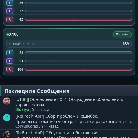
B
29
C
22
A
42
X100
Онлайн
189
ОНЛАЙН СЕЙЧАС
B
24
C
53
A
104
Последние Сообщения
[x100][Обновление 40.2] Обсуждение обновления.
хорошо сказал
Illuziya
,
5 ч. назад
[ReFresh AoP] Сбор проблем и ошибок.
C
Проходя соло данжен через раз просто игра закрываеться.вчера такого небыло а сегодня весь день
CorvusCorax
,
9 ч. назад
[ReFresh AoP] Обсуждение обновления.