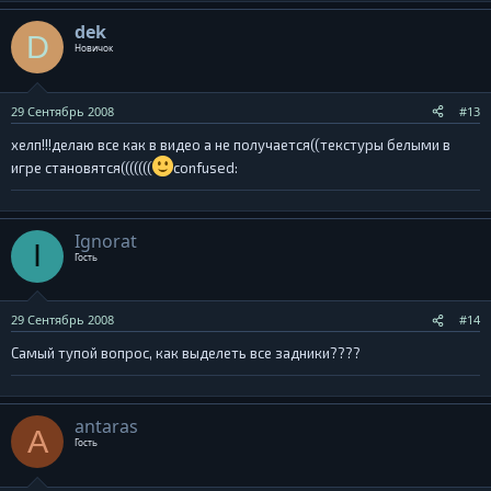
dek
D
Новичок
29 Сентябрь 2008
#13
хелп!!!делаю все как в видео а не получается((текстуры белыми в
игре становятся(((((((
confused:
Ignorat
I
Гость
29 Сентябрь 2008
#14
Самый тупой вопрос, как выделеть все задники????
antaras
A
Гость