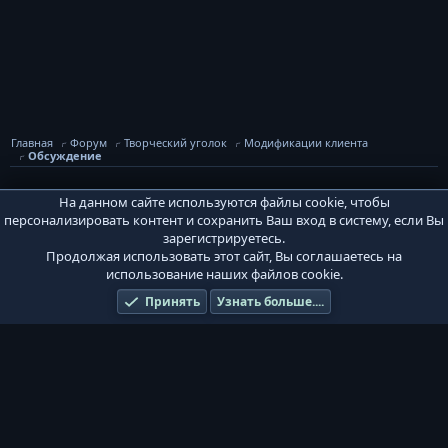
Главная
Форум
Творческий уголок
Модификации клиента
Обсуждение
На данном сайте используются файлы cookie, чтобы
PVPWaR Base
персонализировать контент и сохранить Ваш вход в систему, если Вы
Условия и правила
Политика конфиденциальности
Помощь
зарегистрируетесь.
Главная
Продолжая использовать этот сайт, Вы соглашаетесь на
R
S
использование наших файлов cookie.
S
®
Community platform by XenForo
© 2010-2026 XenForo Ltd.
Игровой сервер
Принять
Узнать больше....
PvPWaR. Design by novice321.