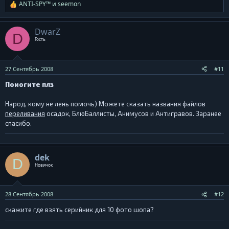
ANTI-SPY™
и
seemon
Р
е
а
DwarZ
D
к
Гость
ц
и
и
27 Сентябрь 2008
#11
:
Поиогите плз
Народ, кому не лень помочь) Можете сказать названия файлов
переливания
осадок, БлюБаллисты, Анимусов и Антигравов. Заранее
спасибо.
dek
D
Новичок
28 Сентябрь 2008
#12
скажите где взять серийник для 10 фото шопа?