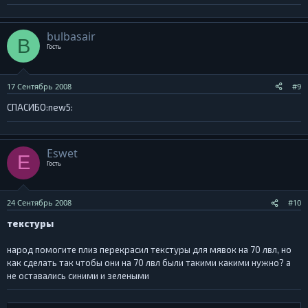
bulbasair
B
Гость
17 Сентябрь 2008
#9
СПАСИБО:new5:
Eswet
E
Гость
24 Сентябрь 2008
#10
текстуры
народ помогите плиз перекрасил текстуры для мявок на 70 лвл, но
как сделать так чтобы они на 70 лвл были такими какими нужно? а
не оставались синими и зелеными