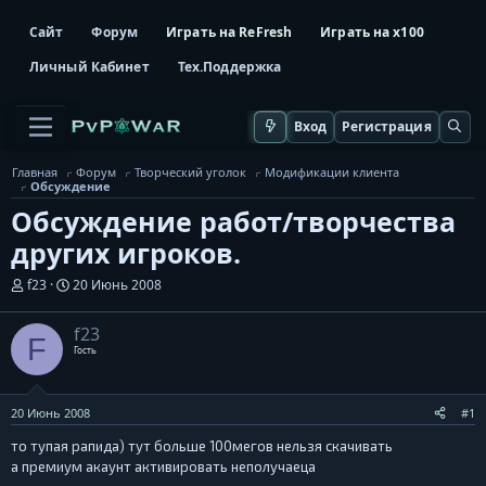
Сайт
Форум
Играть на ReFresh
Играть на x100
Личный Кабинет
Тех.Поддержка
Вход
Регистрация
Главная
Форум
Творческий уголок
Модификации клиента
Обсуждение
Обсуждение работ/творчества
других игроков.
А
Д
f23
20 Июнь 2008
в
а
т
т
f23
о
а
F
р
н
Гость
т
а
е
ч
м
а
20 Июнь 2008
#1
ы
л
а
то тупая рапида) тут больше 100мегов нельзя скачивать
а премиум акаунт активировать неполучаеца