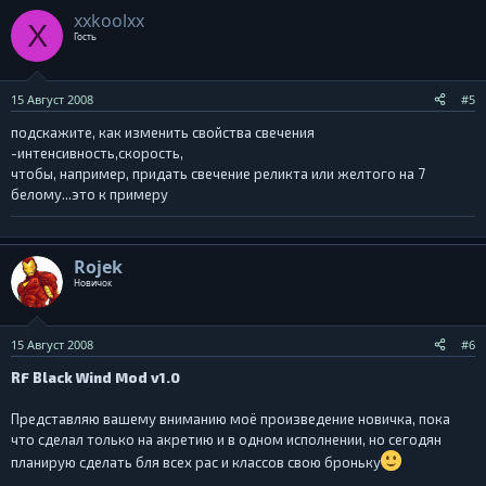
а
xxkoolxx
X
к
Гость
ц
и
и
15 Август 2008
#5
:
подскажите, как изменить свойства свечения
-интенсивность,скорость,
чтобы, например, придать свечение реликта или желтого на 7
белому...это к примеру
Rojek
Новичок
15 Август 2008
#6
RF Black Wind Mod v1.0
Представляю вашему вниманию моё произведение новичка, пока
что сделал только на акретию и в одном исполнении, но сегодян
планирую сделать бля всех рас и классов свою броньку