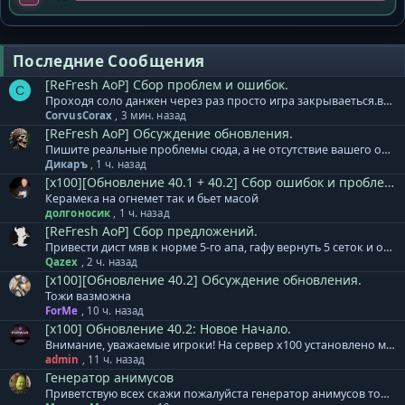
Последние Сообщения
[ReFresh AoP] Сбор проблем и ошибок.
C
Проходя соло данжен через раз просто игра закрываеться.вчера такого небыло а сегодня весь день
CorvusCorax
,
3 мин. назад
[ReFresh AoP] Обсуждение обновления.
Пишите реальные проблемы сюда, а не отсутствие вашего онлайна.....
Дикаръ
,
1 ч. назад
[x100][Обновление 40.1 + 40.2] Сбор ошибок и проблем.
Керамека на огнемет так и бьет масой
долгоносик
,
1 ч. назад
[ReFresh AoP] Сбор предложений.
Привести дист мяв к норме 5-го апа, гафу вернуть 5 сеток и откат, в остальном по большому всё норм.
Qazex
,
2 ч. назад
[x100][Обновление 40.2] Обсуждение обновления.
Тожи вазможна
ForMe
,
10 ч. назад
[x100] Обновление 40.2: Новое Начало.
Внимание, уважаемые игроки! На сервер x100 установлено мини-дополнение к обновлению 40.2. + Обновлены формулы расчета и коэффициенты для расчета урона и защиты генераторов Animus/MAU. Теперь влияние оказывают в том числе и сеттовые бонусы, при их наличии/активации. Тестирование полного обновления для сервера х100 продолжается. Обновление будет установлено в понедельник, 10 августа. Приносим извинения за задержку. База знаний сервера х100 - ссылка. Готовый клиент игры для сервера x100: Клиент на | Клиент на | Клиент на | Клиент на нашем сервере
admin
,
11 ч. назад
Генератор анимусов
Приветствую всех скажи пожалуйста генератор анимусов точиться модиками 1-3невежи до+3 я уже штук 30 этих модиков потратил макс до +2