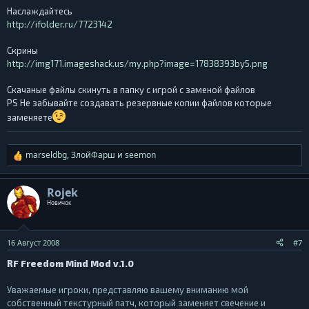
Наслаждайтесь
http://ifolder.ru/7723142
Скрины
http://img171.imageshack.us/my.php?image=17838393by5.png
Скачаные файлы скинуть в папку с игрой с заменой файлов
PS Не забывайте создавать резервные копии файлов которые
заменяете
marseldbg
,
ЗлойФарш
и
seemon
Р
е
а
Rojek
к
Новичок
ц
и
и
16 Август 2008
#7
:
RF Freedom Mind Mod v.1.0
Уважаемые игроки, представляю вашему вниманию мой
собственный текстурный патч, который заменяет свечение и