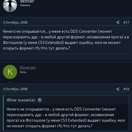
Winar
Новичок
3 Октябрь 2008
#17
Ничего не открывается... у меня есть DDS Conventer (может
пересохранять ддс - в любой другой формат, независимая прога) а в
Фотошопе (у меня CS3 Extended) выдает ошибку, мол не может
открыть формат rfs.Что тут делать?
Koman
K
Гость
3 Октябрь 2008
#18
Winar сказал(а):
Ничего не открывается... у меня есть DDS Conventer (может
пересохранять ддс - в любой другой формат, независимая
прога) а в Фотошопе (у меня CS3 Extended) выдает ошибку, мол
не может открыть формат rfs.Что тут делать?