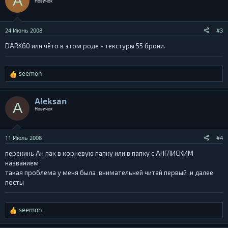
A
Новичок
ц
и
и
24 Июнь 2008
#3
:
DARK60 или чёто в этом роде - текстуры 55 брони.
seemon
Р
е
а
Aleksan
A
к
Новичок
ц
и
и
11 Июль 2008
#4
:
перекинь Ан пак в корневую папку или в папку с АНГЛИСКИМ
названием
такая проблема у меня была ,внимательней читай первый ,и далее
посты
seemon
Р
е