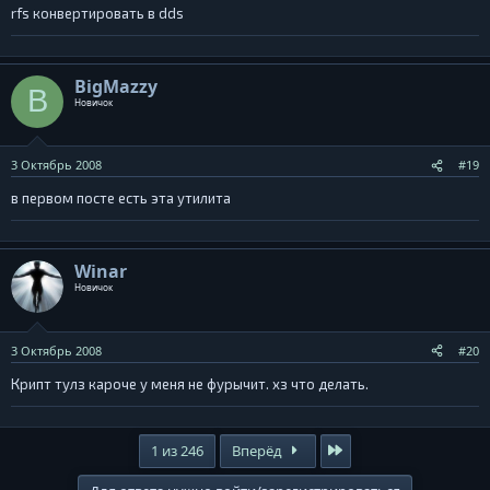
rfs конвертировать в dds
BigMazzy
B
Новичок
3 Октябрь 2008
#19
в первом посте есть эта утилита
Winar
Новичок
3 Октябрь 2008
#20
Крипт тулз кароче у меня не фурычит. хз что делать.
Последняя
1 из 246
Вперёд