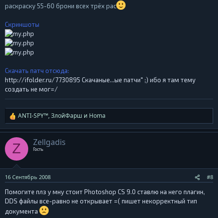
раскраску 55-60 брони всех трёх рас
Скриншоты
Скачать патч отсюда:
http://ifolder.ru/7730895 Скачаные...ые патчи" ;) ибо я там тему
создать не мог=/
ANTI-SPY™
,
ЗлойФарш
и
Homa
Р
е
а
Zellgadis
Z
к
Гость
ц
и
и
16 Сентябрь 2008
#8
:
Помогите плз у мну стоит Photoshop CS 9.0 ставлю на него плагин,
DDS файлы все-равно не открывает =( пишет некорректный тип
документа