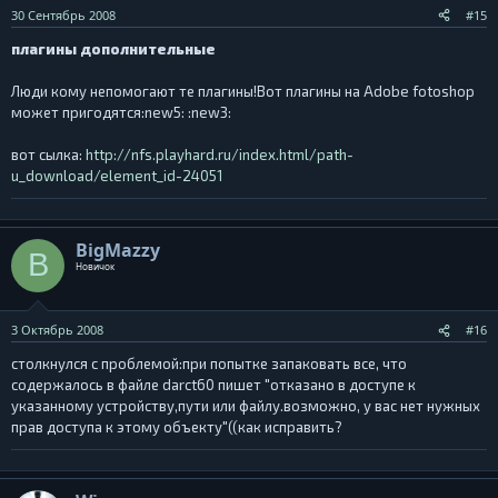
30 Сентябрь 2008
#15
плагины дополнительные
Люди кому непомогают те плагины!Вот плагины на Adobe fotoshop
может пригодятся:new5: :new3:
вот сылка:
http://nfs.playhard.ru/index.html/path-
u_download/element_id-24051
BigMazzy
B
Новичок
3 Октябрь 2008
#16
столкнулся с проблемой:при попытке запаковать все, что
содержалось в файле darct60 пишет "отказано в доступе к
указанному устройству,пути или файлу.возможно, у вас нет нужных
прав доступа к этому объекту"((как исправить?