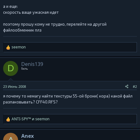
а и еще:
скорость ваще ужасная идет
поэтому прошу кому не трудно, перелейте на другой
файлообменник плз
seemon
Р
е
а
Denis139
D
к
Гость
ц
и
и
23 Июнь 2008
#2
:
я почему то немагу найти текстуры 55-ой брони( кора) какой файл
разпаковывать? CFF40.RFS?
ANTI-SPY™
и
seemon
Р
е
а
Anex
к