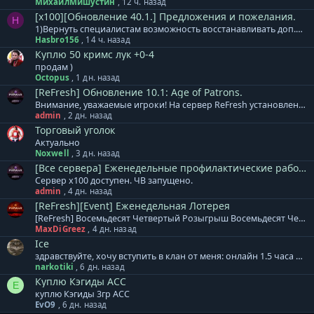
МихаилМишустин
,
12 ч. назад
[x100][Обновление 40.1.] Предложения и пожелания.
H
1)Вернуть специалистам возможность восстанавливать доп.деф. 2)Уменьшить откат ВВ. 3) исправить Анимусы, после смерти хозяина, Изида продолжает наносить урон. 4) выделение по ТАВ, убрать возможность выделять анимусов по ТАВ, очень мешает.
Hasbro156
,
14 ч. назад
Куплю 50 кримс лук +0-4
продам )
Octopus
,
1 дн. назад
[ReFresh] Обновление 10.1: Age of Patrons.
Внимание, уважаемые игроки! На сервер ReFresh установлено дополнение к обновлению. В него вошло: + Специалистам расы Акретия теперь доступны новые гранатометы. Леон, Реликт, Кримсон. + Изменен тип атаки МАУ. Скиталец - одиночная атака, Зодчий - массовая атака. + Скорректированы награды и количество монстров в Cash версиях кампаний. Месть Аборигенов, Война за Элан, Эльфийский Переполох. + Массовое ослабление монстров в Землях Эльфов по группам. + Увеличен урон турелей 65 уровня. + Локационные квесты Этера перенесены к одному npc в центр локации. + Все оружие Леона выведено в отдельные модели, добавлены свечения для уникального внешнего вида. База знаний сервера ReFresh - ссылка. Готовый клиент игры для сервера ReFresh: Клиент на | Клиент на | Клиент на | Клиент на нашем сервере
admin
,
2 дн. назад
Торговый уголок
Актуально
Noxwell
,
3 дн. назад
[Все сервера] Еженедельные профилактические работы.
Сервер x100 доступен. ЧВ запущено.
admin
,
4 дн. назад
[ReFresh][Event] Еженедельная Лотерея
[ReFresh] Восемьдесят Четвертый Розыгрыш Восемьдесят Четвертый розыгрыш произойдет 10.08.2026, среди всех участников будет разыграно: 3000 Очков Кампаний или [Кристалл Восстановления] 2000 Ивентовых Очков или [Кристалл Восстановления] 2000 Ивентовых Очков или [Кристалл Восстановления] ДДД бижутерия на выбор или [Кристалл Восстановления] ДДД бижутерия на выбор или [Кристалл Восстановления] ДДД бижутерия на выбор или [Кристалл Восстановления] [Тип-С] Хрупкий Мод.Невежества [4-6] или [Кристалл Восстановления] [Тип-С] Хрупкий Мод.Невежества [4-6] или [Кристалл Восстановления] [Тип-С] Хрупкий Мод.Невежества [4-6] или [Кристалл Восстановления] Cash Валюта 1250 GP Cash Валюта 1000 GP Cash Валюта 750 GP Дополнение к лотерее: + Ограничений по количеству билетов для аккаунта и/или персонажа - НЕТ. Все билеты участвуют в розыгрыше. + Перенос на другой аккаунт не осуществляется! + Выигранный приз НЕОБХОДИМО забрать в течение 7 дней. И помните, чем больше билетов, тем БОЛЬШЕ ШАНСОВ НА ПОБЕДУ!
MaxDiGreez
,
4 дн. назад
Ice
здравствуйте, хочу вступить в клан от меня: онлайн 1.5 часа на пб от вас: лампа атаки
narkotiki
,
6 дн. назад
Куплю Кэгиды АСС
E
куплю Кэгиды 3гр АСС
EvO9
,
6 дн. назад