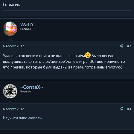
Согласен.
WallY
Новичок
6 Август 2012
#3
Удалили топ вещи и почти не жалею не о чём
Было весело
выслушивать цитаты в рк\вентре\чате в игре. Обидно конечно то
что премки, которые были выданы за прем, потрачены впустую)
~ConteX~
Новичок
6 Август 2012
#4
Научити плис дюпоть