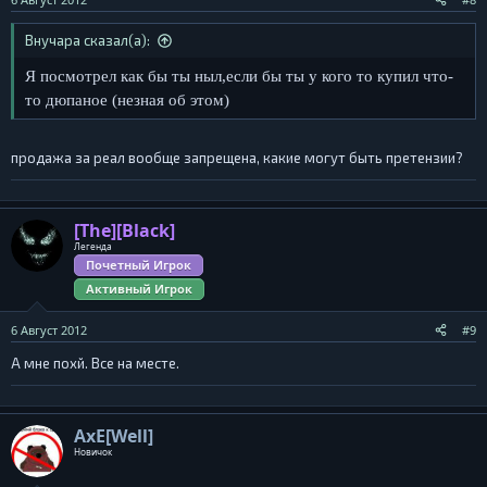
Внучара сказал(а):
Я посмотрел как бы ты ныл,если бы ты у кого то купил что-
то дюпаное (незная об этом)
продажа за реал вообще запрещена, какие могут быть претензии?
[The][Black]
Легенда
Почетный Игрок
Активный Игрок
6 Август 2012
#9
А мне похй. Все на месте.
AxE[Well]
Новичок