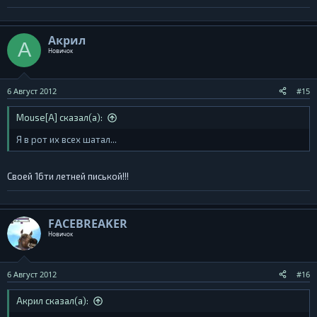
Акрил
А
Новичок
6 Август 2012
#15
Mouse[A] сказал(а):
Я в рот их всех шатал...
Своей 16ти летней писькой!!!
FACEBREAKER
Новичок
6 Август 2012
#16
Акрил сказал(а):