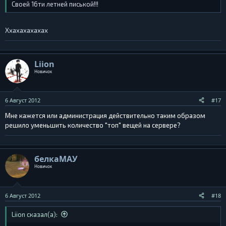
Своей 16ти летней писькой!!!
Ххахахахахах
Liion
Новичок
6 Август 2012
#17
Мне кажется или администрация действительно таким образом
решило уменьшить количество "топ" вещей на сервере?
белкаМАУ
Новичок
6 Август 2012
#18
Liion сказал(а):