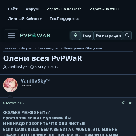
Сайт
Форум
Играть на ReFresh
Играть на x100
Личный Кабинет
Тех.Поддержка
Вход
Регистрация
Главная
Форум
Без цензуры
Внеигровое Общение
Олени всея PvPWaR
А
Д
VanillaSky™
6 Август 2012
в
а
т
т
VanillaSky™
о
а
р
Новичок
н
т
а
е
ч
м
а
6 Август 2012
#1
ы
л
а
сколько можно ныть?
просто так вещи не удаляли бы
И НЕ НАДО ГОВОРИТЬ ЧТО ОНИ ЧИСТЫЕ
ЕСЛИ ДАЖЕ ВЕЩЬ БЫЛА ВЫБИТА С МОБОВ, ЭТО ЕЩЕ НЕ
ЗНАЧИТ ЧТО ТАЛИКИ, КОТОРЫМИ ВЫ ТОЧИЛИ НЕ БЫЛИ