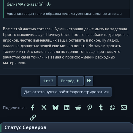
белкаМАУ сказал(а):
Администрация таким образом решила уменьшить кол-во игроков
Вот с этой частью согласен. Администрация даже дыру не заделала.
Просто выключила аук. Почему было просто не забанить дюперов, а
игроков, честно выменявших вещи, оставить в покое. Ну ладно,
удаление дюпнутых вещей еще можно понять. Но зачем трогать
талики и кт? Это мелоч, а люди потеряли топ вещи, при том, что
зачастую сами точили, не ведая о происхождении расходных
материалов.
Последняя
1 из 3
Вперёд
Для ответа нужно войти/зарегистрироваться
Facebook
X
Bluesky
LinkedIn
Reddit
Pinterest
Tumblr
WhatsA
Эл
Поделиться:
Ссылка
Статус Серверов