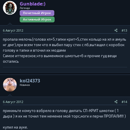
Gunblade:)
Легенда
Почетный Игрок
Активный Игрок
6 Август 2012
#13
пропала мелочь(голова хп+5,тапки крит+5,стих кольцо на хп и амуль
нг дмг),при всем том что я выбил пару стих с пб,вытащил с коробок
голову и тапки и вточил их модами
Самое иттересное,что выменяное шмотье+6 и прочие гуд вещи
остались
kol24373
Новичок
6 Август 2012
#14
прикиньте комуто взбрело в голову дюпать СП-КРИТ шмотки ( 1
дыра ) я их не точил тем неменее мой торс,ноги и перчи ПРОПАЛИ!!! )
купил на ауке.