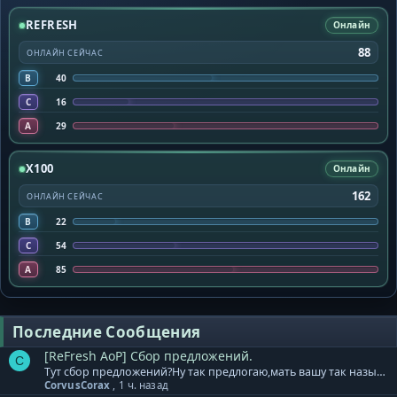
REFRESH
Онлайн
88
ОНЛАЙН СЕЙЧАС
B
40
C
16
A
29
X100
Онлайн
162
ОНЛАЙН СЕЙЧАС
B
22
C
54
A
85
Последние Сообщения
[ReFresh AoP] Сбор предложений.
C
Тут сбор предложений?Ну так предлогаю,мать вашу так называемая,некогда уважаемая администрация-пофиксить вылеты из соло данжа *пвп вар-мы не работаем чтобы вы не могли играть*
CorvusCorax
,
1 ч. назад