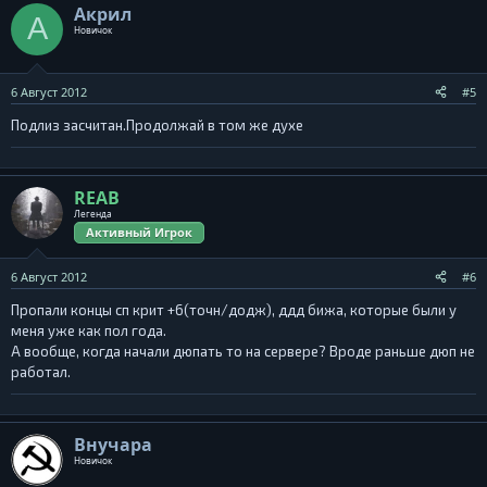
Акрил
А
Новичок
6 Август 2012
#5
Подлиз засчитан.Продолжай в том же духе
REAB
Легенда
Активный Игрок
6 Август 2012
#6
Пропали концы сп крит +6(точн/додж), ддд бижа, которые были у
меня уже как пол года.
А вообще, когда начали дюпать то на сервере? Вроде раньше дюп не
работал.
Внучара
Новичок