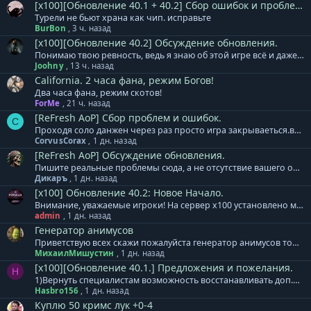
[x100][Обновление 40.1 + 40.2] Сбор ошибок и проблем.
Турели не бьют храна как чип. исправьте
BurBon
,
3 ч. назад
[x100][Обновление 40.2] Обсуждение обновления.
Понимаю твою ревность, ведь я знаю об этой игре всё и даже больше. А ты за все это время лишь научился воровать чужие МтМ внешки перекрашивать их и выдавать за свои
Joohny
,
13 ч. назад
California. 2 часа фана, режим Богов!
Два часа фана, режим скотов!
ForMe
,
21 ч. назад
[ReFresh AoP] Сбор проблем и ошибок.
C
Проходя соло данжен через раз просто игра закрываеться.вчера такого небыло а сегодня весь день
CorvusCorax
,
1 дн. назад
[ReFresh AoP] Обсуждение обновления.
Пишите реальные проблемы сюда, а не отсутствие вашего онлайна.....
Дикаръ
,
1 дн. назад
[x100] Обновление 40.2: Новое Начало.
Внимание, уважаемые игроки! На сервер x100 установлено мини-дополнение к обновлению 40.2. + Обновлены формулы расчета и коэффициенты для расчета урона и защиты генераторов Animus/MAU. Теперь влияние оказывают в том числе и сеттовые бонусы, при их наличии/активации. Тестирование полного обновления для сервера х100 продолжается. Обновление будет установлено в понедельник, 10 августа. Приносим извинения за задержку. База знаний сервера х100 - ссылка. Готовый клиент игры для сервера x100: Клиент на | Клиент на | Клиент на | Клиент на нашем сервере
admin
,
1 дн. назад
Генератор анимусов
Приветствую всех скажи пожалуйста генератор анимусов точиться модиками 1-3невежи до+3 я уже штук 30 этих модиков потратил макс до +2
МихаилМишустин
,
1 дн. назад
[x100][Обновление 40.1.] Предложения и пожелания.
H
1)Вернуть специалистам возможность восстанавливать доп.деф. 2)Уменьшить откат ВВ. 3) исправить Анимусы, после смерти хозяина, Изида продолжает наносить урон. 4) выделение по ТАВ, убрать возможность выделять анимусов по ТАВ, очень мешает.
Hasbro156
,
1 дн. назад
Куплю 50 кримс лук +0-4