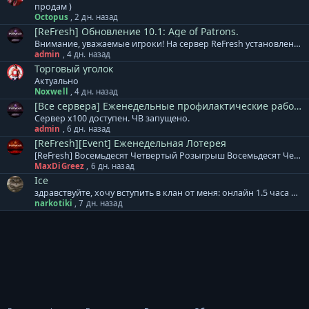
продам )
Octopus
,
2 дн. назад
[ReFresh] Обновление 10.1: Age of Patrons.
Внимание, уважаемые игроки! На сервер ReFresh установлено дополнение к обновлению. В него вошло: + Специалистам расы Акретия теперь доступны новые гранатометы. Леон, Реликт, Кримсон. + Изменен тип атаки МАУ. Скиталец - одиночная атака, Зодчий - массовая атака. + Скорректированы награды и количество монстров в Cash версиях кампаний. Месть Аборигенов, Война за Элан, Эльфийский Переполох. + Массовое ослабление монстров в Землях Эльфов по группам. + Увеличен урон турелей 65 уровня. + Локационные квесты Этера перенесены к одному npc в центр локации. + Все оружие Леона выведено в отдельные модели, добавлены свечения для уникального внешнего вида. База знаний сервера ReFresh - ссылка. Готовый клиент игры для сервера ReFresh: Клиент на | Клиент на | Клиент на | Клиент на нашем сервере
admin
,
4 дн. назад
Торговый уголок
Актуально
Noxwell
,
4 дн. назад
[Все сервера] Еженедельные профилактические работы.
Сервер x100 доступен. ЧВ запущено.
admin
,
6 дн. назад
[ReFresh][Event] Еженедельная Лотерея
[ReFresh] Восемьдесят Четвертый Розыгрыш Восемьдесят Четвертый розыгрыш произойдет 10.08.2026, среди всех участников будет разыграно: 3000 Очков Кампаний или [Кристалл Восстановления] 2000 Ивентовых Очков или [Кристалл Восстановления] 2000 Ивентовых Очков или [Кристалл Восстановления] ДДД бижутерия на выбор или [Кристалл Восстановления] ДДД бижутерия на выбор или [Кристалл Восстановления] ДДД бижутерия на выбор или [Кристалл Восстановления] [Тип-С] Хрупкий Мод.Невежества [4-6] или [Кристалл Восстановления] [Тип-С] Хрупкий Мод.Невежества [4-6] или [Кристалл Восстановления] [Тип-С] Хрупкий Мод.Невежества [4-6] или [Кристалл Восстановления] Cash Валюта 1250 GP Cash Валюта 1000 GP Cash Валюта 750 GP Дополнение к лотерее: + Ограничений по количеству билетов для аккаунта и/или персонажа - НЕТ. Все билеты участвуют в розыгрыше. + Перенос на другой аккаунт не осуществляется! + Выигранный приз НЕОБХОДИМО забрать в течение 7 дней. И помните, чем больше билетов, тем БОЛЬШЕ ШАНСОВ НА ПОБЕДУ!
MaxDiGreez
,
6 дн. назад
Ice
здравствуйте, хочу вступить в клан от меня: онлайн 1.5 часа на пб от вас: лампа атаки
narkotiki
,
7 дн. назад