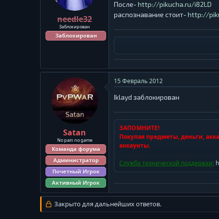
ы
л
После-
http://pikucha.ru/i82LD
а
распознавание стоит-
http://pi
needle32
Заблокирован
Заблокирован
15 Февраль 2012
Iklayd заблокирован
ЗАПОМНИТЕ!
Satan
Покупая предметы, деньги, акка
No pain no game
аккаунты.
Команда форума
Администратор
Служба технической поддержки:
h
Почетный Игрок
Активный Игрок
Закрыто для дальнейших ответов.