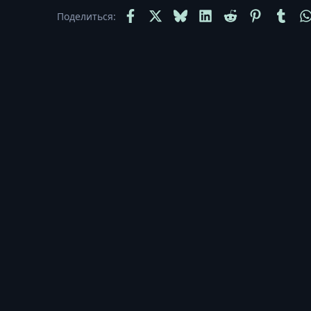
Facebook
X
Bluesky
LinkedIn
Reddit
Pinterest
Tumb
Поделиться: