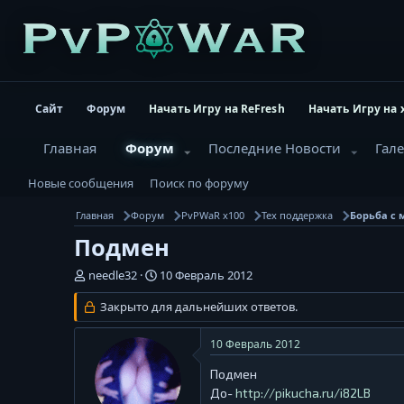
Сайт
Форум
Начать Игру на ReFresh
Начать Игру на 
Главная
Форум
Последние Новости
Гал
Новые сообщения
Поиск по форуму
Главная
Форум
PvPWaR x100
Тех поддержка
Борьба с
Подмен
А
Д
needle32
10 Февраль 2012
в
а
т
Закрыто для дальнейших ответов.
т
о
а
р
н
10 Февраль 2012
т
а
е
ч
Подмен
м
а
До-
http://pikucha.ru/i82LB