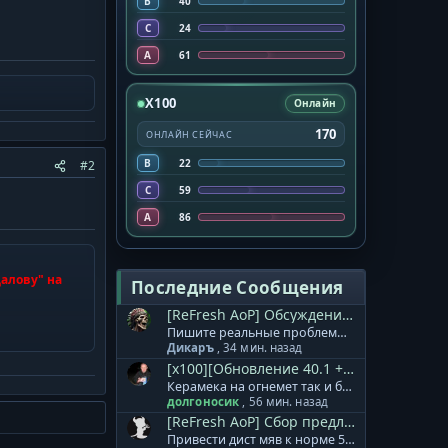
B
40
C
24
A
61
X100
Онлайн
170
ОНЛАЙН СЕЙЧАС
B
22
#2
C
59
A
86
далову" на
Последние Сообщения
[ReFresh AoP] Обсуждение обновления.
Пишите реальные проблемы сюда, а не отсутствие вашего онлайна.....
Дикаръ
,
34 мин. назад
[x100][Обновление 40.1 + 40.2] Сбор ошибок и проблем.
Керамека на огнемет так и бьет масой
долгоносик
,
56 мин. назад
[ReFresh AoP] Сбор предложений.
Привести дист мяв к норме 5-го апа, гафу вернуть 5 сеток и откат, в остальном по большому всё норм.