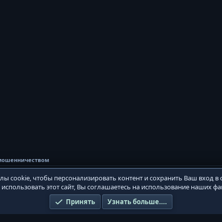
 мошенничеством
ы cookie, чтобы персонализировать контент и сохранить Ваш вход в с
использовать этот сайт, Вы соглашаетесь на использование наших фай
Условия и правила
Принять
Узнать больше....
®
platform by XenForo
© 2010-2026 XenForo Ltd.
Игровой сервер PvPWaR. Design by