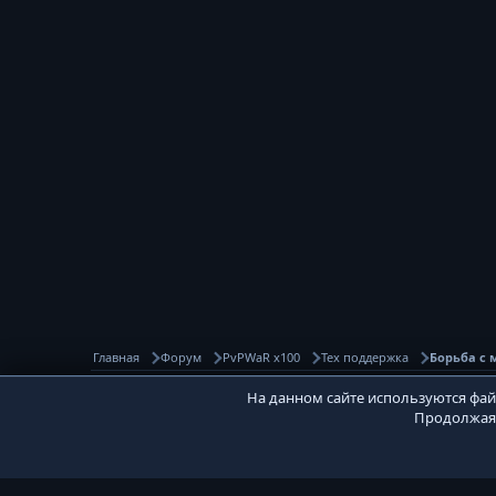
Главная
Форум
PvPWaR x100
Тех поддержка
Борьба с
На данном сайте используются файл
Продолжая 
PVPWaR Base
Community 