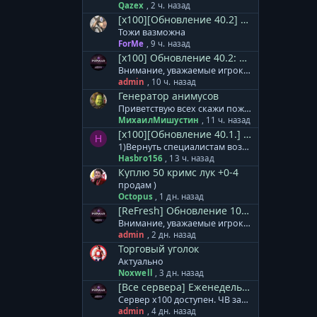
Qazex
,
2 ч. назад
[x100][Обновление 40.2] Обсуждение обновления.
Тожи вазможна
ForMe
,
9 ч. назад
[x100] Обновление 40.2: Новое Начало.
Внимание, уважаемые игроки! На сервер x100 установлено мини-дополнение к обновлению 40.2. + Обновлены формулы расчета и коэффициенты для расчета урона и защиты генераторов Animus/MAU. Теперь влияние оказывают в том числе и сеттовые бонусы, при их наличии/активации. Тестирование полного обновления для сервера х100 продолжается. Обновление будет установлено в понедельник, 10 августа. Приносим извинения за задержку. База знаний сервера х100 - ссылка. Готовый клиент игры для сервера x100: Клиент на | Клиент на | Клиент на | Клиент на нашем сервере
admin
,
10 ч. назад
Генератор анимусов
Приветствую всех скажи пожалуйста генератор анимусов точиться модиками 1-3невежи до+3 я уже штук 30 этих модиков потратил макс до +2
МихаилМишустин
,
11 ч. назад
[x100][Обновление 40.1.] Предложения и пожелания.
H
1)Вернуть специалистам возможность восстанавливать доп.деф. 2)Уменьшить откат ВВ. 3) исправить Анимусы, после смерти хозяина, Изида продолжает наносить урон. 4) выделение по ТАВ, убрать возможность выделять анимусов по ТАВ, очень мешает.
Hasbro156
,
13 ч. назад
Куплю 50 кримс лук +0-4
продам )
Octopus
,
1 дн. назад
[ReFresh] Обновление 10.1: Age of Patrons.
Внимание, уважаемые игроки! На сервер ReFresh установлено дополнение к обновлению. В него вошло: + Специалистам расы Акретия теперь доступны новые гранатометы. Леон, Реликт, Кримсон. + Изменен тип атаки МАУ. Скиталец - одиночная атака, Зодчий - массовая атака. + Скорректированы награды и количество монстров в Cash версиях кампаний. Месть Аборигенов, Война за Элан, Эльфийский Переполох. + Массовое ослабление монстров в Землях Эльфов по группам. + Увеличен урон турелей 65 уровня. + Локационные квесты Этера перенесены к одному npc в центр локации. + Все оружие Леона выведено в отдельные модели, добавлены свечения для уникального внешнего вида. База знаний сервера ReFresh - ссылка. Готовый клиент игры для сервера ReFresh: Клиент на | Клиент на | Клиент на | Клиент на нашем сервере
admin
,
2 дн. назад
Торговый уголок
Актуально
Noxwell
,
3 дн. назад
[Все сервера] Еженедельные профилактические работы.
Сервер x100 доступен. ЧВ запущено.
admin
,
4 дн. назад