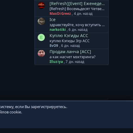
[ReFresh][Event] Еженедельная Лотерея
[ReFresh] Восемьдесят Четвертый Розыгрыш Восемьдесят Четвертый розыгрыш произойдет 10.08.2026, среди всех участников будет разыграно: 3000 Очков Кампаний или [Кристалл Восстановления] 2000 Ивентовых Очков или [Кристалл Восстановления] 2000 Ивентовых Очков или [Кристалл Восстановления] ДДД бижутерия на выбор или [Кристалл Восстановления] ДДД бижутерия на выбор или [Кристалл Восстановления] ДДД бижутерия на выбор или [Кристалл Восстановления] [Тип-С] Хрупкий Мод.Невежества [4-6] или [Кристалл Восстановления] [Тип-С] Хрупкий Мод.Невежества [4-6] или [Кристалл Восстановления] [Тип-С] Хрупкий Мод.Невежества [4-6] или [Кристалл Восстановления] Cash Валюта 1250 GP Cash Валюта 1000 GP Cash Валюта 750 GP Дополнение к лотерее: + Ограничений по количеству билетов для аккаунта и/или персонажа - НЕТ. Все билеты участвуют в розыгрыше. + Перенос на другой аккаунт не осуществляется! + Выигранный приз НЕОБХОДИМО забрать в течение 7 дней. И помните, чем больше билетов, тем БОЛЬШЕ ШАНСОВ НА ПОБЕДУ!
MaxDiGreez
,
4 дн. назад
Ice
здравствуйте, хочу вступить в клан от меня: онлайн 1.5 часа на пб от вас: лампа атаки
narkotiki
,
6 дн. назад
Куплю Кэгиды АСС
E
куплю Кэгиды 3гр АСС
EvO9
,
6 дн. назад
Продам ланча [ACC]
а как насчет мэхтэринга?
Illuziya
,
7 дн. назад
истему, если Вы зарегистрируетесь.
лов cookie.
Политика конфиденциальности
Помощь
Главная
R
S
S
 novice321.