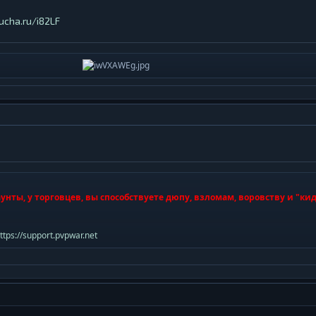
kucha.ru/i82LF
унты, у торговцев, вы способствуете дюпу, взломам, воровству и "ки
ttps://support.pvpwar.net