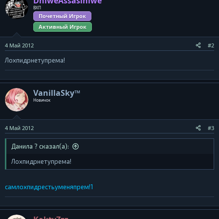
DniweAssasiniwe
ВХП
Почетный Игрок
Активный Игрок
4 Май 2012
#2
Лохпидрнетупрема!
VanillaSky™
Новичок
4 Май 2012
#3
Данила ? сказал(а):
Лохпидрнетупрема!
самлохпидрестьуменяпрем!1