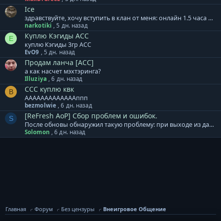
Ice
здравствуйте, хочу вступить в клан от меня: онлайн 1.5 часа на пб от вас: лампа атаки
narkotiki
,
5 дн. назад
Куплю Кэгиды АСС
E
куплю Кэгиды 3гр АСС
EvO9
,
5 дн. назад
Продам ланча [ACC]
а как насчет мэхтэринга?
Illuziya
,
6 дн. назад
ССС куплю квк
B
АААААААААААААппп
bezmolwie
,
6 дн. назад
[ReFresh AoP] Сбор проблем и ошибок.
S
После обновы обнаружил такую проблему: при выходе из данжа поймал "залипание" боевого режима, никаких "сейф" предметов/скиллов не использовал и теперь ни зайти вновь в данж ни совершить выход из игры через клиент не удается, пришлось завершить процесс в диспетчере задач. Это подтверждают и другие игроки, даже начали выдумывать лайфхаки как бороться с багом, дабы вновь зайти в данж.
Solomon
,
6 дн. назад
Главная
Форум
Без цензуры
Внеигровое Общение