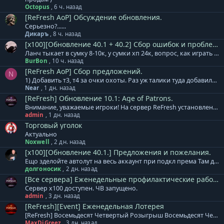
Octopus
,
6 ч. назад
[ReFresh AoP] Обсуждение обновления.
Серьезно?......
Дикаръ
,
8 ч. назад
[x100][Обновление 40.1 + 40.2] Сбор ошибок и проблем.
Ланч тыкает в сумку 8-10к, у сумки хп 24к, вопрос, как играть этим классом если он отлетает в осадный скилл? Так вы еще и откат триплы сделали 60 секунд.
BurBon
,
10 ч. назад
[ReFresh AoP] Сбор предложений.
N
1) Добавить т3, т4 за очки охоты. Раз уж талики туда добавили, то и камни было бы хорошо добавить, учитывая пустые аукционы, либо добавить модификаторы на бронь и оружие за эти же очки 2) Убрать ключи от нубо данжей из мобов, либо сделать им цену при продаже. В данжи никто не ходит на 50- уровнях, а ключи эти падают постоянно из мобов и место занимают только, либо актуализировать их (например добавить в нубо-данжи капсулы на опыт на рандомные уровни персонажей 40-50, 50-60 и т.п.), тогда люди будут качать новых персонажей и реально будет собрать пати в данж 41-45, например 3) Добавить допинги 30-40% атаки за игровую валюту, чтобы не приходилось качать ради этого ббшников до 40 уровня 4) скорректировать цены на нубошмот у нпс. Довольно странно выглядит, когда шмот на 65 уровень на ауке стоит дешевле могущественных трузеров у продавца. То же касается и оружия, для кого эти цены на 35-50 инт хлам, который нужен для прокачки, когда леон, на который в разы больше времени уходит, чтобы собрать, стоит дешевле в 2-4 раза? 5) Починить выход из боевого режима 6) Добавить скилл на продление классовых бафов дбшникам 7) Увеличить количество слотов в банке хотя бы еще на 2 страницы 8) Увеличить дамаг дб и бб классам на 30-40%, потому что реально играбельны сейчас мау, ланчи и маги, остальные как ассисты бегают, хотя тот же Берс никогда не был аутсайдером по урону
Near
,
1 дн. назад
[ReFresh] Обновление 10.1: Age of Patrons.
Внимание, уважаемые игроки! На сервер ReFresh установлено дополнение к обновлению. В него вошло: + Специалистам расы Акретия теперь доступны новые гранатометы. Леон, Реликт, Кримсон. + Изменен тип атаки МАУ. Скиталец - одиночная атака, Зодчий - массовая атака. + Скорректированы награды и количество монстров в Cash версиях кампаний. Месть Аборигенов, Война за Элан, Эльфийский Переполох. + Массовое ослабление монстров в Землях Эльфов по группам. + Увеличен урон турелей 65 уровня. + Локационные квесты Этера перенесены к одному npc в центр локации. + Все оружие Леона выведено в отдельные модели, добавлены свечения для уникального внешнего вида. База знаний сервера ReFresh - ссылка. Готовый клиент игры для сервера ReFresh: Клиент на | Клиент на | Клиент на | Клиент на нашем сервере
admin
,
1 дн. назад
Торговый уголок
Актуально
Noxwell
,
2 дн. назад
[x100][Обновление 40.1.] Предложения и пожелания.
Ещо зделойте автолут на весь аккаунт при подкл према Там даже иконка говорит auto loot вместо spermium
долгоносик
,
2 дн. назад
[Все сервера] Еженедельные профилактические работы.
Сервер x100 доступен. ЧВ запущено.
admin
,
3 дн. назад
[ReFresh][Event] Еженедельная Лотерея
[ReFresh] Восемьдесят Четвертый Розыгрыш Восемьдесят Четвертый розыгрыш произойдет 10.08.2026, среди всех участников будет разыграно: 3000 Очков Кампаний или [Кристалл Восстановления] 2000 Ивентовых Очков или [Кристалл Восстановления] 2000 Ивентовых Очков или [Кристалл Восстановления] ДДД бижутерия на выбор или [Кристалл Восстановления] ДДД бижутерия на выбор или [Кристалл Восстановления] ДДД бижутерия на выбор или [Кристалл Восстановления] [Тип-С] Хрупкий Мод.Невежества [4-6] или [Кристалл Восстановления] [Тип-С] Хрупкий Мод.Невежества [4-6] или [Кристалл Восстановления] [Тип-С] Хрупкий Мод.Невежества [4-6] или [Кристалл Восстановления] Cash Валюта 1250 GP Cash Валюта 1000 GP Cash Валюта 750 GP Дополнение к лотерее: + Ограничений по количеству билетов для аккаунта и/или персонажа - НЕТ. Все билеты участвуют в розыгрыше. + Перенос на другой аккаунт не осуществляется! + Выигранный приз НЕОБХОДИМО забрать в течение 7 дней. И помните, чем больше билетов, тем БОЛЬШЕ ШАНСОВ НА ПОБЕДУ!
MaxDiGreez
,
3 дн. назад