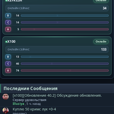
REFRESH
Онлайн
34
ОНЛАЙН СЕЙЧАС
B
14
C
14
A
5
X100
Онлайн
133
ОНЛАЙН СЕЙЧАС
B
13
C
46
A
74
Последние Сообщения
[x100][Обновление 40.2] Обсуждение обновления.
Сервер удовольствия
Illuziya
,
5 ч. назад
Куплю 50 кримс лук +0-4
продам )