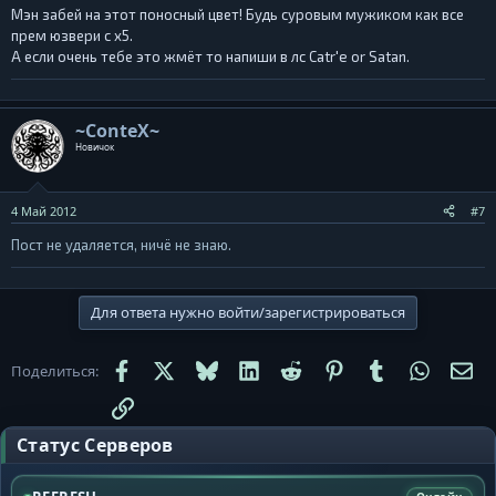
Мэн забей на этот поносный цвет! Будь суровым мужиком как все
прем юзвери с х5.
А если очень тебе это жмёт то напиши в лс Catr'e or Satan.
~ConteX~
Новичок
4 Май 2012
#7
Пост не удаляется, ничё не знаю.
Для ответа нужно войти/зарегистрироваться
Facebook
X
Bluesky
LinkedIn
Reddit
Pinterest
Tumblr
WhatsA
Эл
Поделиться:
Ссылка
Статус Серверов