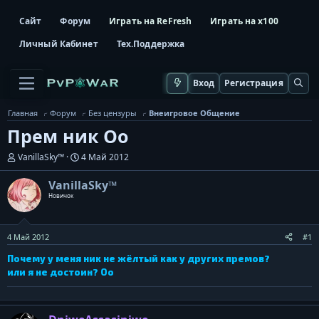
Сайт
Форум
Играть на ReFresh
Играть на x100
Личный Кабинет
Тех.Поддержка
Вход
Регистрация
Главная
Форум
Без цензуры
Внеигровое Общение
Прем ник Оо
А
Д
VanillaSky™
4 Май 2012
в
а
т
т
VanillaSky™
о
а
Новичок
р
н
т
а
е
ч
м
а
4 Май 2012
#1
ы
л
Почему у меня ник не жёлтый как у других премов?
а
или я не достоин? Оо