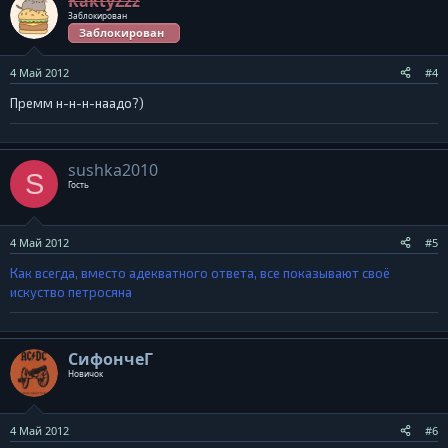
KaktyZzz
Заблокирован
Заблокирован
4 Май 2012
#4
Премм н-н-н-наадо?)
sushka2010
S
Гость
4 Май 2012
#5
Как всегда, вместо адекватного ответа, все показывают своё
искуство петросяна
СифончеГ
Новичок
4 Май 2012
#6