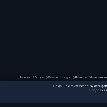
Главная
Форум
Основной Раздел
Новости / Мероприят
На данном сайте используются файл
Продолжая 
PVPWaR Base
Community 