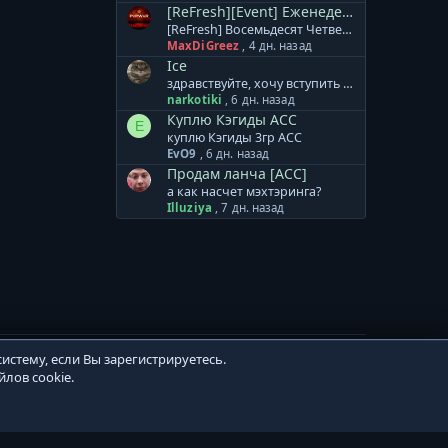
[ReFresh][Event] Еженедельная Лотерея
[ReFresh] Восемьдесят Четвертый Розыгрыш Восемьдесят Четвертый розыгрыш произойдет 10.08.2026, среди всех участников будет разыграно: 3000 Очков Кампаний или [Кристалл Восстановления] 2000 Ивентовых Очков или [Кристалл Восстановления] 2000 Ивентовых Очков или [Кристалл Восстановления] ДДД бижутерия на выбор или [Кристалл Восстановления] ДДД бижутерия на выбор или [Кристалл Восстановления] ДДД бижутерия на выбор или [Кристалл Восстановления] [Тип-С] Хрупкий Мод.Невежества [4-6] или [Кристалл Восстановления] [Тип-С] Хрупкий Мод.Невежества [4-6] или [Кристалл Восстановления] [Тип-С] Хрупкий Мод.Невежества [4-6] или [Кристалл Восстановления] Cash Валюта 1250 GP Cash Валюта 1000 GP Cash Валюта 750 GP Дополнение к лотерее: + Ограничений по количеству билетов для аккаунта и/или персонажа - НЕТ. Все билеты участвуют в розыгрыше. + Перенос на другой аккаунт не осуществляется! + Выигранный приз НЕОБХОДИМО забрать в течение 7 дней. И помните, чем больше билетов, тем БОЛЬШЕ ШАНСОВ НА ПОБЕДУ!
MaxDiGreez
,
4 дн. назад
Ice
здравствуйте, хочу вступить в клан от меня: онлайн 1.5 часа на пб от вас: лампа атаки
narkotiki
,
6 дн. назад
Куплю Кэгиды АСС
E
куплю Кэгиды 3гр АСС
EvO9
,
6 дн. назад
Продам ланча [ACC]
а как насчет мэхтэринга?
Illuziya
,
7 дн. назад
истему, если Вы зарегистрируетесь.
лов cookie.
Политика конфиденциальности
Помощь
Главная
R
S
S
 novice321.