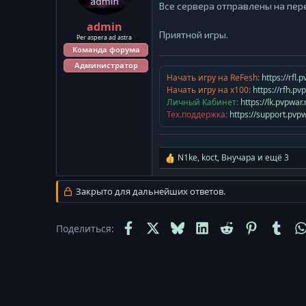
ы
л
Все сервера отправлены на пере
а
admin
Приятной игры.
Per aspera ad astra
Команда форума
Администратор
Начать игру на ReFesh:
https://rfl.
Начать игру на x100:
https://rfh.pv
Личный Кабинет:
https://lk.pvpwar.
Тех.поддержка:
https://support.pvpw
N1ke
,
koct
,
Внучара
и ещё 3
Р
е
а
Закрыто для дальнейших ответов.
к
ц
и
Facebook
X
Bluesky
LinkedIn
Reddit
Pinterest
Tumb
Поделиться:
и
: