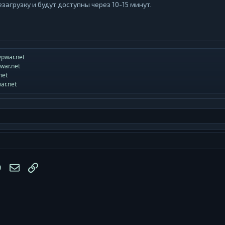
загрузку и будут доступны через 10-15 минут.
pvpwar.net
pwar.net
net
ar.net
lr
WhatsApp
Электронная почта
Ссылка