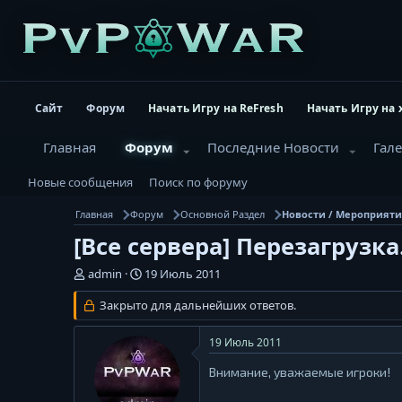
Сайт
Форум
Начать Игру на ReFresh
Начать Игру на 
Главная
Форум
Последние Новости
Гал
Новые сообщения
Поиск по форуму
Главная
Форум
Основной Раздел
Новости / Мероприят
[Все сервера] Перезагрузка
А
Д
admin
19 Июль 2011
в
а
т
Закрыто для дальнейших ответов.
т
о
а
р
н
19 Июль 2011
т
а
е
ч
Внимание, уважаемые игроки!
м
а