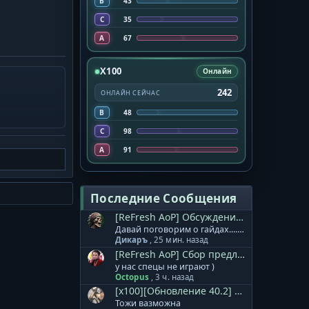
B
43
C
35
A
67
X100
Онлайн
242
ОНЛАЙН СЕЙЧАС
B
48
C
98
A
91
Последние Сообщения
[ReFresh AoP] Обсуждение обновления.
Давай поговорим о гайдах..... Распишу, как драться против мяв. 1 пати 2 храмовника, 1 оф танк, на каждого бб или по мт или по технарю, 7 минер 8 рес. 2 пати весь дд, все кто есть лучники, пастухи, обязательно реса в пати. Не буду расписывать линейку дебаффов и ассиста, себе минус сделаю. Как пример распишу 1 пати. Танк заходит первым, в руках однорук на деф, 2 оружие однорук посох, 1 линейка дебафов его. 2 храма работают по ассисту на который указывает минер, который сняв мины на барах в проходе, пробегает вперед, храны двигаются по команде прикрепивших за танка, максимально выйти в мяв, мт сзади заходят следом, чистя и хиля ббшников чтоб они дошли до машин, турки по кд как мины сруться на заход, минер также тока минами на отступление и под мяв. 2 пати работает по ассисту, 2 и 3 линейка дебаффов вся их. С таким темплейем, едва ли мы сможем Вам дать конкуренцию с понерфеными мявами составить, думаешь им так просто сплеш дают, потому что вы ноете.... Нас нерфят.... Вот ты собири 2 пати, отыграй против 2х пати, и если мы пройдем сквозь вас как нож через масло, тогда и приходи на форум и ной, а под каждого донатера подстраиваться надоело!
Дикаръ
,
25 мин. назад
[ReFresh AoP] Сбор предложений.
у нас спецы не играют )
Octopus
,
3 ч. назад
[x100][Обновление 40.2] Обсуждение обновления.
Тожи вазможна