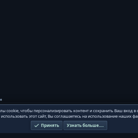
ия
ы cookie, чтобы персонализировать контент и сохранить Ваш вход в с
использовать этот сайт, Вы соглашаетесь на использование наших фай
Условия и правила
Принять
Узнать больше....
®
platform by XenForo
© 2010-2026 XenForo Ltd.
Игровой сервер PvPWaR. Design by