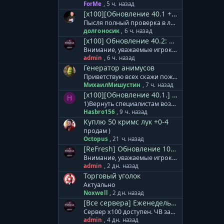
ForMe
,
5 ч. назад
[x100][Обновление 40.1 + 40.2] Сбор ошибок и проблем.
Пысля полный проверка в лончере слетает антилаг в егре При етом галка в лончер остаеца
долгоносик
,
6 ч. назад
[x100] Обновление 40.2: Новое Начало.
Внимание, уважаемые игроки! На сервер x100 установлено мини-дополнение к обновлению 40.2. + Обновлены формулы расчета и коэффициенты для расчета урона и защиты генераторов Animus/MAU. Теперь влияние оказывают в том числе и сеттовые бонусы, при их наличии/активации. Тестирование полного обновления для сервера х100 продолжается. Обновление будет установлено в понедельник, 10 августа. Приносим извинения за задержку. База знаний сервера х100 - ссылка. Готовый клиент игры для сервера x100: Клиент на | Клиент на | Клиент на | Клиент на нашем сервере
admin
,
6 ч. назад
Генератор анимусов
Приветствую всех скажи пожалуйста генератор анимусов точиться модиками 1-3невежи до+3 я уже штук 30 этих модиков потратил макс до +2
МихаилМишустин
,
7 ч. назад
[x100][Обновление 40.1.] Предложения и пожелания.
H
1)Вернуть специалистам возможность восстанавливать доп.деф. 2)Уменьшить откат ВВ. 3) исправить Анимусы, после смерти хозяина, Изида продолжает наносить урон. 4) выделение по ТАВ, убрать возможность выделять анимусов по ТАВ, очень мешает.
Hasbro156
,
9 ч. назад
Куплю 50 кримс лук +0-4
продам )
Octopus
,
21 ч. назад
[ReFresh] Обновление 10.1: Age of Patrons.
Внимание, уважаемые игроки! На сервер ReFresh установлено дополнение к обновлению. В него вошло: + Специалистам расы Акретия теперь доступны новые гранатометы. Леон, Реликт, Кримсон. + Изменен тип атаки МАУ. Скиталец - одиночная атака, Зодчий - массовая атака. + Скорректированы награды и количество монстров в Cash версиях кампаний. Месть Аборигенов, Война за Элан, Эльфийский Переполох. + Массовое ослабление монстров в Землях Эльфов по группам. + Увеличен урон турелей 65 уровня. + Локационные квесты Этера перенесены к одному npc в центр локации. + Все оружие Леона выведено в отдельные модели, добавлены свечения для уникального внешнего вида. База знаний сервера ReFresh - ссылка. Готовый клиент игры для сервера ReFresh: Клиент на | Клиент на | Клиент на | Клиент на нашем сервере
admin
,
2 дн. назад
Торговый уголок
Актуально
Noxwell
,
2 дн. назад
[Все сервера] Еженедельные профилактические работы.
Сервер x100 доступен. ЧВ запущено.
admin
,
4 дн. назад