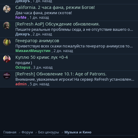
Дикаръ
,
1 дн. назад
California. 2 часа фана, режим Богов!
Два часа фана, режим скотов!
ForMe
,
1 дн. назад
[ReFresh AoP] Обсуждение обновления.
Пишите реальные проблемы сюда, а не отсутствие вашего онлайна.....
Дикаръ
,
2 дн. назад
Генератор анимусов
Приветствую всех скажи пожалуйста генератор анимусов точиться модиками 1-3невежи до+3 я уже штук 30 этих модиков потратил макс до +2
МихаилМишустин
,
2 дн. назад
Куплю 50 кримс лук +0-4
продам )
Octopus
,
3 дн. назад
[ReFresh] Обновление 10.1: Age of Patrons.
Внимание, уважаемые игроки! На сервер ReFresh установлено дополнение к обновлению. В него вошло: + Специалистам расы Акретия теперь доступны новые гранатометы. Леон, Реликт, Кримсон. + Изменен тип атаки МАУ. Скиталец - одиночная атака, Зодчий - массовая атака. + Скорректированы награды и количество монстров в Cash версиях кампаний. Месть Аборигенов, Война за Элан, Эльфийский Переполох. + Массовое ослабление монстров в Землях Эльфов по группам. + Увеличен урон турелей 65 уровня. + Локационные квесты Этера перенесены к одному npc в центр локации. + Все оружие Леона выведено в отдельные модели, добавлены свечения для уникального внешнего вида. База знаний сервера ReFresh - ссылка. Готовый клиент игры для сервера ReFresh: Клиент на | Клиент на | Клиент на | Клиент на нашем сервере
admin
,
5 дн. назад
Главная
Форум
Без цензуры
Музыка и Кино