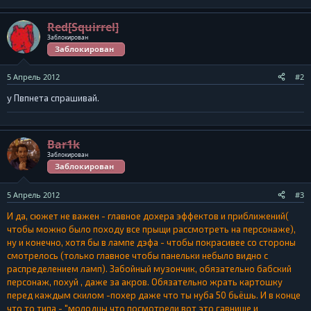
Red[Squirrel]
Заблокирован
Заблокирован
5 Апрель 2012
#2
у Пвпнета спрашивай.
Bar1k
Заблокирован
Заблокирован
5 Апрель 2012
#3
И да, сюжет не важен - главное дохера эффектов и приближений(
чтобы можно было походу все прыщи рассмотреть на персонаже),
ну и конечно, хотя бы в лампе дэфа - чтобы покрасивее со стороны
смотрелось (только главное чтобы панельки небыло видно с
распределением ламп). Забойный музончик, обязательно бабский
персонаж, похуй , даже за акров. Обязательно жрать картошку
перед каждым скилом -похер даже что ты нуба 50 бьёшь. И в конце
что то типа - "молодцы что посмотрели вот это гавнище и