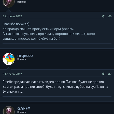
Новичок
5 Апрель 2012
#6
Спасибо поржал)
Но правдо скиньте прогу,есть и норм фрапсы.
А так же:пвппухи нету,про лампу хорошо подметил(скоро
увидишь),mqecco хотяб 45+5 на бег)
mqecco
Новичок
5 Апрель 2012
#7
Я тебе предлагаю сделать видео про пк. Т.е. пвп будет не против
других рас, а против своей. будет тру, сливать нубов на суа 1 лвл на
флемах и т.д.
GAFFY
Новичок