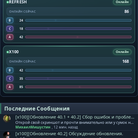
REFRESH
Онлайн
86
ОНЛАЙН СЕЙЧАС
B
24
C
18
A
42
X100
Онлайн
168
ОНЛАЙН СЕЙЧАС
B
42
C
35
A
85
Последние Сообщения
[x100][Обновление 40.1 + 40.2] Сбор ошибок и проблем.
Открой свой скриншот и прочти внимательно или у сумок не анимусы, а боевые покемоны?
МихаилМишустин
,
12 мин. назад
[x100][Обновление 40.2] Обсуждение обновления.