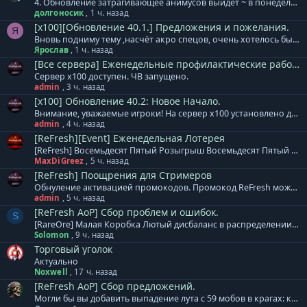
4. Обновление затрагивающее анимусов выйдет ~ в понедельник. То што они теперь жрут фп как далжны были давным давно ето все изменения? А домаг вам видица адыкватным? А отзыв пысле смерти пастуха? Выделение табам каторое только мешаит? // Обновление затрагивающее анимусов было установлено в пятницу. + Обновлены формулы расчета и коэффициенты для расчета урона и защиты генераторов Animus/MAU. Теперь влияние оказывают в том числе и сеттовые бонусы, при их наличии/активации. Если Вас не устраивает работа той или иной внутриигровой механики, нужно подробно и корректным русским языком это описывать, в таком случае предложение будет рассмотрено, а исправления при необходимости будут включены в следующие обновления.
долгоносик
,
1 ч. назад
[x100][Обновление 40.1.] Предложения и пожелания.
Я
Вновь подниму тему ,насчёт акро спецов, очень хотелось бы,чтобы их довели до ума, ибо за них невозможно играть нормально. Деббафы поправили , это хорошо , но теперь проблема с самим греном, из за скорости атаки (0,39 надо хотябы 1,11 )сам по себе грен становится неактуальным даже тупо для фарма,не говоря о пвп сражениях..и из за этого всё желание отпадает играть данным классом. Было бы очень здорово , если решится данная проблема.После обновления "силовое поле" сделали 10 сек ЗАЧЕМ? теперь еще и выживаемость спеца "0"
Ярослав
,
1 ч. назад
[Все сервера] Еженедельные профилактические работы.
Сервер x100 доступен. ЧВ запущено.
admin
,
3 ч. назад
[x100] Обновление 40.2: Новое Начало.
Внимание, уважаемые игроки! На сервер x100 установлено дополнение к обновлению 40.2. В него вошло: Важные изменения: + Оглушающая Граната теперь имеет массовый тип атаки. + Увеличен коэффициент атаки Оглушающей Гранаты. + МАУ Зодчий теперь имеет массовый тип атаки. + При использовании "сейф" предметов/скиллов, теперь сохраняться боевой режим до окончания действия. Руна защиты, Силовое Поле, Ледяной Щит, Каменное Проклятье, Псевдосмерть и т.д. + Воскрешение ВСЕХ специалистов ВСЕХ РАС теперь работают только в группе. + Восстановлена корректная работа умений Угнетение/Проклятие Дайсема/Ментальный Блокиратор. + Во всех щитах магистра, включая МТМ, изменены свойства. Изменения в скиллах: + Навык «Ветер Войны» - убрана возможность использовать с двуручным мечом, копьем; Сделан массовый тип атаки как у навыка «Бешеная Стрельба». + Навык «Мощный Выпад» - убрана возможность использовать с мечом, топором, булавой/молотом; Сделан тип атаки «конусом» как у навыка «Рассекание», увеличен урон навыка на 4%. + Навык «Сила Гнева» - увеличен урон навыка на 10%. + Навык «Неистовство» - увеличен урон навыка на 8%. + Навык «Ярость» перенесен из ветки ученика в ветку эксперта. Изменения в классовых умениях: Воины: Навык «Подножка» - снижено время кд до 40 секунд. Навык «Звериный Оскал» - увеличена прибавка урона до 25%. Навык «Ускорение» - снижена прибавка скорости бега до 1 единицы, а время действия до 15 секунд. Навык «Спринт» - снижена прибавка скорости бега до 1 единицы, а время действия до 30 секунд. Навык «Милость» - увеличена прибавка урона до 25%. Навык «Быстрая Зарядка» - увеличена прибавка урона до 15%. Навык «Кара» - восстановлена корректность работы. Навык «Клич Империи» - увеличена прибавка урона на 15%. Навык «Сила Элементов» - увеличена прибавка блока щитом до 10%. Стрелки: Навык «Стрелковый Визор» - убрана прибавка 25 точности (меткости). Навык «Пробежка» - снижено время действия до 30 секунд. Навык «Напутствие Дайсема» - увеличена прибавка урона на 15%. Навык «Псевдосмерть» - снижено время действия до 10 секунд. Навык «Иллюзиця Дайсема» - снижено время действия до 30 секунд. Навык «Ракетный Кулак» - увеличен откат до 90 секунд. Навык «Осадное Мастерство» - убрана прибавка 15 точности (меткости). Маги: Навык «Смертельный Посох» - увеличен урон на 20%. Навык «Ледяной Щит» - сокращено время действия до 10 секунд. Навык «Магический Удар» - увеличен урон на 45%. Специалисты: Навык «Силовое Поле» - сокращено время действия до 10 секунд. Уменьшено время установки турелей расы Беллато. Анимусам возвращено стандартное потребление ФП в секунду. Снижена стоимость починки МАУ (как при повреждении, так и при полном уничтожении) на 33%. Другие изменения: + Огромное техническое обновление. + Фикс возможности голосования с отрицательными фиксированными ПвП-очками. + Монстры локации Земли Эльфов теперь имеют стихийность. + За выполнение локационных квестов ЗЭ теперь начисляются Очки Гильдии. + Скорректирована точка прилета в ЗЭ из Сеттовой Пустыни. + PvPWaR модификаторы и Цветные Допинги теперь автоматически "стакаются" при извлечении из коробки. + Фикс запаковки предметов в коробки х255. + Изменена стоимость [Dark] Ракетный Сенсор Тьмы. 7500 -> 2500 + Отключено уведомление о запуске ядерной ракеты для своей расы. + Скорректирован радиус атаки монстра Эльфийский Наездник. + Установлен запрет на создание ников из сочетания русских/английских букв. Напоминаем! 31 августа 2026 года на сервере х100 будет установлено обновление 41.0. База знаний сервера х100 - ссылка. Готовый клиент игры для сервера x100: Клиент на | Клиент на | Клиент на | Клиент на нашем сервере
admin
,
4 ч. назад
[ReFresh][Event] Еженедельная Лотерея
[ReFresh] Восемьдесят Пятый Розыгрыш Восемьдесят Пятый розыгрыш произойдет 17.08.2026, среди всех участников будет разыграно: 3000 Очков Кампаний или [Кристалл Восстановления] 2000 Ивентовых Очков или [Кристалл Восстановления] 2000 Ивентовых Очков или [Кристалл Восстановления] ДДД бижутерия на выбор или [Кристалл Восстановления] ДДД бижутерия на выбор или [Кристалл Восстановления] ДДД бижутерия на выбор или [Кристалл Восстановления] [Тип-С] Хрупкий Мод.Невежества [4-6] или [Кристалл Восстановления] [Тип-С] Хрупкий Мод.Невежества [4-6] или [Кристалл Восстановления] [Тип-С] Хрупкий Мод.Невежества [4-6] или [Кристалл Восстановления] Cash Валюта 1250 GP Cash Валюта 1000 GP Cash Валюта 750 GP Дополнение к лотерее: + Ограничений по количеству билетов для аккаунта и/или персонажа - НЕТ. Все билеты участвуют в розыгрыше. + Перенос на другой аккаунт не осуществляется! + Выигранный приз НЕОБХОДИМО забрать в течение 7 дней. И помните, чем больше билетов, тем БОЛЬШЕ ШАНСОВ НА ПОБЕДУ!
MaxDiGreez
,
5 ч. назад
[ReFresh] Поощрения для Стримеров
Обнуление активацией промокодов. Промокод ReFresh можно использовать повторно.
admin
,
5 ч. назад
[ReFresh AoP] Сбор проблем и ошибок.
S
[RareOre] Малая Коробка Лютый дисбаланс в распределении т3 камней с 10 стеков коробок:
Solomon
,
9 ч. назад
Торговый уголок
Актуально
Noxwell
,
17 ч. назад
[ReFresh AoP] Сбор предложений.
Могли бы вы добавить выпадение лута с 59 мобов в крагах: коробки с таликой 5