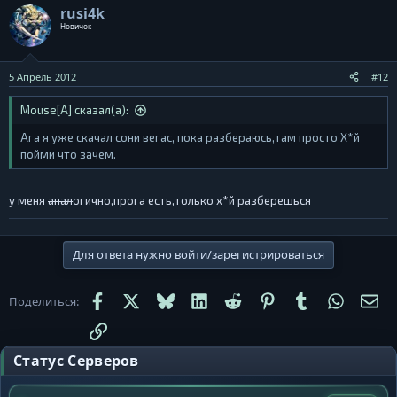
rusi4k
Новичок
5 Апрель 2012
#12
Mouse[A] сказал(а):
Ага я уже скачал сони вегас, пока разбераюсь,там просто Х*й
пойми что зачем.
у меня
анал
огично,прога есть,только х*й разберешься
Для ответа нужно войти/зарегистрироваться
Facebook
X
Bluesky
LinkedIn
Reddit
Pinterest
Tumblr
WhatsA
Эл
Поделиться:
Ссылка
Статус Серверов