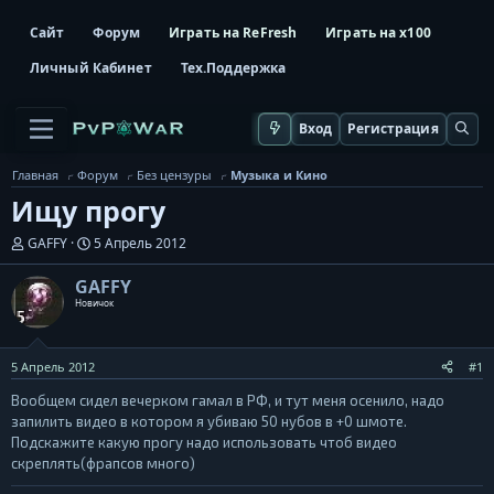
Сайт
Форум
Играть на ReFresh
Играть на x100
Личный Кабинет
Тех.Поддержка
Вход
Регистрация
Главная
Форум
Без цензуры
Музыка и Кино
Ищу прогу
А
Д
GAFFY
5 Апрель 2012
в
а
т
т
GAFFY
о
а
Новичок
р
н
т
а
е
ч
м
а
5 Апрель 2012
#1
ы
л
Вообщем сидел вечерком гамал в РФ, и тут меня осенило, надо
а
запилить видео в котором я убиваю 50 нубов в +0 шмоте.
Подскажите какую прогу надо использовать чтоб видео
скреплять(фрапсов много)