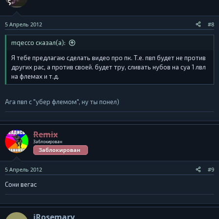
5 Апрель 2012
#8
mqecco сказал(а):
Я тебе предлагаю сделать видео про пк. Т.е. пвп будет не против
других рас, а против своей. будет тру, сливать нубов на суа 1 лвл
на флемах и т.д.
Ага пвп с "убер флемом", ну ты понел)
Remix
Заблокирован
Заблокирован
5 Апрель 2012
#9
Сони вегас
iRosemary