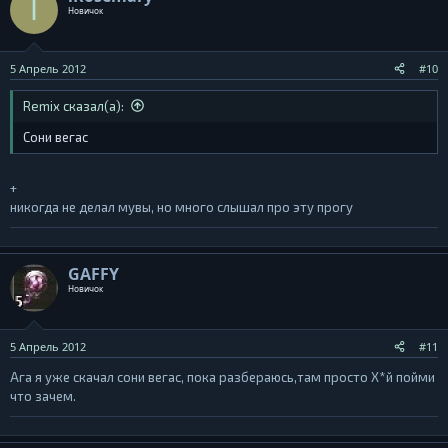
I
Новичок
5 Апрель 2012
#10
Remix сказал(а):
Сони вегас
+
никогда не делал мувы, но много слышал про эту прогу
GAFFY
Новичок
5 Апрель 2012
#11
Ага я уже скачал сони вегас, пока разбераюсь,там просто Х*й пойми
что зачем.