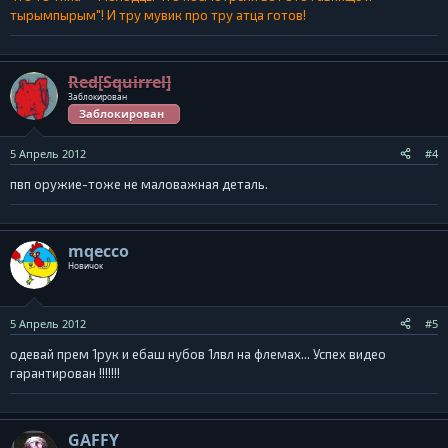
тырымпырым"! И тру мувик про тру атца готов!
Red[Squirrel]
Заблокирован
Заблокирован
5 Апрель 2012
#4
пвп оружие-тоже не маловажная деталь.
mqecco
Новичок
5 Апрель 2012
#5
одевай прем 1рук и ебаш нубов 1лвл на флемах... Успех видео
гарантирован !!!!!!!
GAFFY