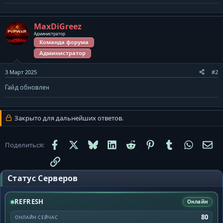
MaxDiGreez
Администратор
Команда форума
Администратор
3 Март 2025
#2
Гайд обновлен
Закрыто для дальнейших ответов.
Facebook
X
Bluesky
LinkedIn
Reddit
Pinterest
Tumblr
WhatsA
Эл
Поделиться:
Ссылка
Статус Серверов
REFRESH
Онлайн
80
ОНЛАЙН СЕЙЧАС