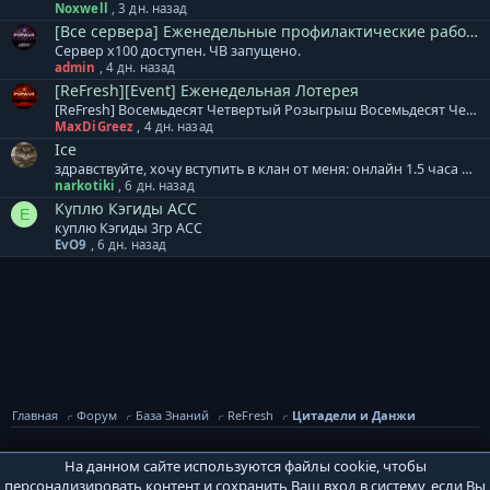
Noxwell
,
3 дн. назад
[Все сервера] Еженедельные профилактические работы.
Сервер x100 доступен. ЧВ запущено.
admin
,
4 дн. назад
[ReFresh][Event] Еженедельная Лотерея
[ReFresh] Восемьдесят Четвертый Розыгрыш Восемьдесят Четвертый розыгрыш произойдет 10.08.2026, среди всех участников будет разыграно: 3000 Очков Кампаний или [Кристалл Восстановления] 2000 Ивентовых Очков или [Кристалл Восстановления] 2000 Ивентовых Очков или [Кристалл Восстановления] ДДД бижутерия на выбор или [Кристалл Восстановления] ДДД бижутерия на выбор или [Кристалл Восстановления] ДДД бижутерия на выбор или [Кристалл Восстановления] [Тип-С] Хрупкий Мод.Невежества [4-6] или [Кристалл Восстановления] [Тип-С] Хрупкий Мод.Невежества [4-6] или [Кристалл Восстановления] [Тип-С] Хрупкий Мод.Невежества [4-6] или [Кристалл Восстановления] Cash Валюта 1250 GP Cash Валюта 1000 GP Cash Валюта 750 GP Дополнение к лотерее: + Ограничений по количеству билетов для аккаунта и/или персонажа - НЕТ. Все билеты участвуют в розыгрыше. + Перенос на другой аккаунт не осуществляется! + Выигранный приз НЕОБХОДИМО забрать в течение 7 дней. И помните, чем больше билетов, тем БОЛЬШЕ ШАНСОВ НА ПОБЕДУ!
MaxDiGreez
,
4 дн. назад
Ice
здравствуйте, хочу вступить в клан от меня: онлайн 1.5 часа на пб от вас: лампа атаки
narkotiki
,
6 дн. назад
Куплю Кэгиды АСС
E
куплю Кэгиды 3гр АСС
EvO9
,
6 дн. назад
Главная
Форум
База Знаний
ReFresh
Цитадели и Данжи
На данном сайте используются файлы cookie, чтобы
PvPWaR Style Debug
персонализировать контент и сохранить Ваш вход в систему, если Вы