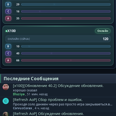
B
29
C
16
A
35
X100
Онлайн
120
ОНЛАЙН СЕЙЧАС
B
10
C
40
A
66
Последние Сообщения
[x100][Обновление 40.2] Обсуждение обновления.
хорошо сказал
Illuziya
,
51 мин. назад
[ReFresh AoP] Сбор проблем и ошибок.
C
Проходя соло данжен через раз просто игра закрываеться.вчера такого небыло а сегодня весь день
CorvusCorax
,
4 ч. назад
[ReFresh AoP] Обсуждение обновления.