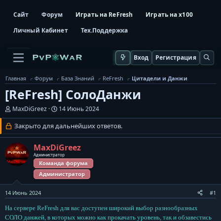
Сайт
Форум
Играть на ReFresh
Играть на x100
Личный Кабинет
Тех.Поддержка
Вход
Регистрация
Главная
Форум
База Знаний
ReFresh
Цитадели и Данжи
[ReFresh] СолоДанжи
А
Д
MaxDiGreez
14 Июнь 2024
в
а
т
т
Закрыто для дальнейших ответов.
о
а
р
н
MaxDiGreez
т
а
е
ч
Администратор
м
Команда форума
а
ы
л
Администратор
а
14 Июнь 2024
#1
На сервере ReFresh для вас доступен широкий выбор разнообразных
СОЛО данжей, в которых можно как прокачать уровень, так и обзавестись