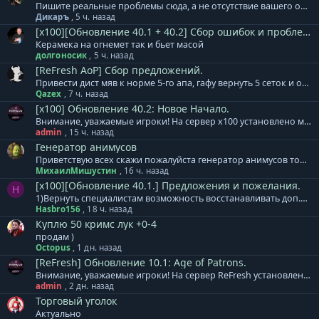
Пишите реальные проблемы сюда, а не отсутствие вашего онлайна.....
Дикаръ
,
5 ч. назад
[x100][Обновление 40.1 + 40.2] Сбор ошибок и проблем.
Керамека на огнемет так и бьет масой
долгоносик
,
5 ч. назад
[ReFresh AoP] Сбор предложений.
Привести дист мяв к норме 5-го апа, гафу вернуть 5 сеток и откат, в остальном по большому всё норм.
Qazex
,
7 ч. назад
[x100] Обновление 40.2: Новое Начало.
Внимание, уважаемые игроки! На сервер x100 установлено мини-дополнение к обновлению 40.2. + Обновлены формулы расчета и коэффициенты для расчета урона и защиты генераторов Animus/MAU. Теперь влияние оказывают в том числе и сеттовые бонусы, при их наличии/активации. Тестирование полного обновления для сервера х100 продолжается. Обновление будет установлено в понедельник, 10 августа. Приносим извинения за задержку. База знаний сервера х100 - ссылка. Готовый клиент игры для сервера x100: Клиент на | Клиент на | Клиент на | Клиент на нашем сервере
admin
,
15 ч. назад
Генератор анимусов
Приветствую всех скажи пожалуйста генератор анимусов точиться модиками 1-3невежи до+3 я уже штук 30 этих модиков потратил макс до +2
МихаилМишустин
,
16 ч. назад
[x100][Обновление 40.1.] Предложения и пожелания.
H
1)Вернуть специалистам возможность восстанавливать доп.деф. 2)Уменьшить откат ВВ. 3) исправить Анимусы, после смерти хозяина, Изида продолжает наносить урон. 4) выделение по ТАВ, убрать возможность выделять анимусов по ТАВ, очень мешает.
Hasbro156
,
18 ч. назад
Куплю 50 кримс лук +0-4
продам )
Octopus
,
1 дн. назад
[ReFresh] Обновление 10.1: Age of Patrons.
Внимание, уважаемые игроки! На сервер ReFresh установлено дополнение к обновлению. В него вошло: + Специалистам расы Акретия теперь доступны новые гранатометы. Леон, Реликт, Кримсон. + Изменен тип атаки МАУ. Скиталец - одиночная атака, Зодчий - массовая атака. + Скорректированы награды и количество монстров в Cash версиях кампаний. Месть Аборигенов, Война за Элан, Эльфийский Переполох. + Массовое ослабление монстров в Землях Эльфов по группам. + Увеличен урон турелей 65 уровня. + Локационные квесты Этера перенесены к одному npc в центр локации. + Все оружие Леона выведено в отдельные модели, добавлены свечения для уникального внешнего вида. База знаний сервера ReFresh - ссылка. Готовый клиент игры для сервера ReFresh: Клиент на | Клиент на | Клиент на | Клиент на нашем сервере
admin
,
2 дн. назад
Торговый уголок
Актуально