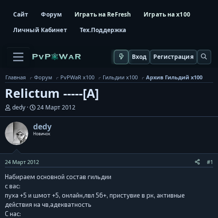
Сайт
Форум
Играть на ReFresh
Играть на x100
Личный Кабинет
Тех.Поддержка
Вход
Регистрация
Главная
Форум
PvPWaR x100
Гильдии x100
Архив Гильдий x100
Relictum -----[A]
А
Д
dedy
24 Март 2012
в
а
т
т
dedy
о
а
Новичок
р
н
т
а
е
ч
м
а
24 Март 2012
#1
ы
л
Набираем основной состав гильдии
а
с вас:
пуха +5 и шмот +5, онлайн,лвл 56+, пристувие в рк, активные
действия на чв,адекватность
С нас: