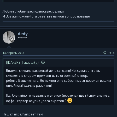
Любим! Любим вас полностью, релики!
И Всё же пожалуйста ответьте на мой вопрос повыше
dedy
Новичок
13 Апрель 2012
#13
[]DAKERZ[] сказал(а):
Видели, сливали вас целый день сегодня! Но думаю , что вы
сможете в скором времени дать огромный отпор,
ребята Ваще четкие, Но немного не собранные ,я доволен вашим
онлайном! Удачи в развитии!.
П.с. Случайно ги название и значок (исключая цвет) спижены не с
оффа , сервер азурия , раса акретов ?
Наш гл играл\играет там