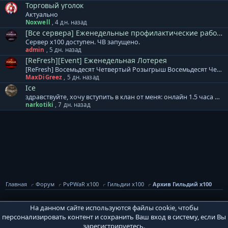
Торговый уголок
Актуально
Noxwell
,
4 дн. назад
[Все сервера] Еженедельные профилактические работы.
Сервер x100 доступен. ЧВ запущено.
admin
,
5 дн. назад
[ReFresh][Event] Еженедельная Лотерея
[ReFresh] Восемьдесят Четвертый Розыгрыш Восемьдесят Четвертый розыгрыш произойдет 10.08.2026, среди всех участников будет разыграно: 3000 Очков Кампаний или [Кристалл Восстановления] 2000 Ивентовых Очков или [Кристалл Восстановления] 2000 Ивентовых Очков или [Кристалл Восстановления] ДДД бижутерия на выбор или [Кристалл Восстановления] ДДД бижутерия на выбор или [Кристалл Восстановления] ДДД бижутерия на выбор или [Кристалл Восстановления] [Тип-С] Хрупкий Мод.Невежества [4-6] или [Кристалл Восстановления] [Тип-С] Хрупкий Мод.Невежества [4-6] или [Кристалл Восстановления] [Тип-С] Хрупкий Мод.Невежества [4-6] или [Кристалл Восстановления] Cash Валюта 1250 GP Cash Валюта 1000 GP Cash Валюта 750 GP Дополнение к лотерее: + Ограничений по количеству билетов для аккаунта и/или персонажа - НЕТ. Все билеты участвуют в розыгрыше. + Перенос на другой аккаунт не осуществляется! + Выигранный приз НЕОБХОДИМО забрать в течение 7 дней. И помните, чем больше билетов, тем БОЛЬШЕ ШАНСОВ НА ПОБЕДУ!
MaxDiGreez
,
5 дн. назад
Ice
здравствуйте, хочу вступить в клан от меня: онлайн 1.5 часа на пб от вас: лампа атаки
narkotiki
,
7 дн. назад
Главная
Форум
PvPWaR x100
Гильдии x100
Архив Гильдий x100
На данном сайте используются файлы cookie, чтобы
PVPWaR Base
персонализировать контент и сохранить Ваш вход в систему, если Вы
Условия и правила
Политика конфиденциальности
Помощь
зарегистрируетесь.