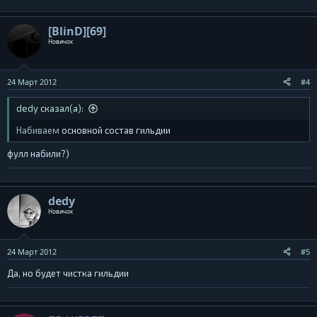
[BlinD][69]
Новичок
24 Март 2012
#4
dedy сказал(а):
Набиваем
основной состав гильдии
фулл набили?)
dedy
Новичок
24 Март 2012
#5
Да, но будет чистка гильдии