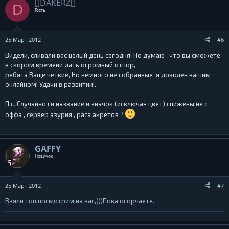
[]DAKERZ[]
D
Гость
25 Март 2012
#6
Видели, сливали вас целый день сегодня! Но думаю , что вы сможете
в скором времени дать огромный отпор,
ребята Ваще четкие, Но немного не собранные ,я доволен вашим
онлайном! Удачи в развитии!.
П.с. Случайно ги название и значок (исключая цвет) спижены не с
оффа , сервер азурия , раса акретов ?
GAFFY
Новичок
25 Март 2012
#7
Взяли топ,посмотрим на вас,)))Пока огорчаете.