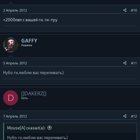
2 Апрель 2012
#10
+2000пвп с вашей ги. ги-тру
GAFFY
Новичок
5 Апрель 2012
#11
Нубо ги,люблю вас переливать)
[]DAKERZ[]
D
Гость
7 Апрель 2012
#12
Mouse[A] сказал(а):
Нубо ги,люблю вас переливать)