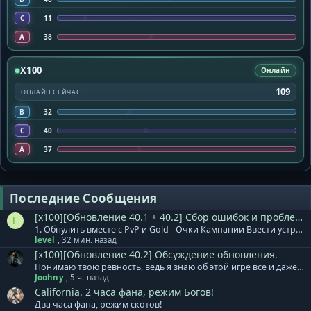
C
11
A
38
X100
Онлайн
109
ОНЛАЙН СЕЙЧАС
B
32
C
40
A
37
Последние Сообщения
[x100][Обновление 40.1 + 40.2] Сбор ошибок и проблем.
L
1. Обнулить вместе с PvP и Gold - Очки Кампании Ввести устройство копирования кровавой бижутерии (КВК,Кедд) За круглую сумму.(Актуальность кампаний) 2. Убрать всю старую бижутерию 3. Убрать весь старый и неиспользуемый на сервере Эквип( 63,65) 4. Ввести новые щиты,новые антигравы. Вернуть антигравам заточку бустерами на удачу по грейдам. Убрать бустеры из премок. 5. Ввести 70 Pve премки
level
,
32 мин. назад
[x100][Обновление 40.2] Обсуждение обновления.
Понимаю твою ревность, ведь я знаю об этой игре всё и даже больше. А ты за все это время лишь научился воровать чужие МтМ внешки перекрашивать их и выдавать за свои
Joohny
,
5 ч. назад
California. 2 часа фана, режим Богов!
Два часа фана, режим скотов!