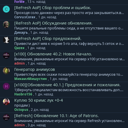
ForMe
,
13 ч. назад
[ReFresh AoP] Сбор проблем и ошибок.
C
Проходя соло данжен через раз просто игра закрываеться.вчера такого небыло а сегодня весь день
CorvusCorax
,
1 дн. назад
[ReFresh AoP] Обсуждение обновления.
Пишите реальные проблемы сюда, а не отсутствие вашего онлайна.....
Дикаръ
,
1 дн. назад
[ReFresh AoP] Сбор предложений.
Привести дист мяв к норме 5-го апа, гафу вернуть 5 сеток и откат, в остальном по большому всё норм.
Qazex
,
1 дн. назад
[x100] Обновление 40.2: Новое Начало.
Внимание, уважаемые игроки! На сервер x100 установлено мини-дополнение к обновлению 40.2. + Обновлены формулы расчета и коэффициенты для расчета урона и защиты генераторов Animus/MAU. Теперь влияние оказывают в том числе и сеттовые бонусы, при их наличии/активации. Тестирование полного обновления для сервера х100 продолжается. Обновление будет установлено в понедельник, 10 августа. Приносим извинения за задержку. База знаний сервера х100 - ссылка. Готовый клиент игры для сервера x100: Клиент на | Клиент на | Клиент на | Клиент на нашем сервере
admin
,
1 дн. назад
Генератор анимусов
Приветствую всех скажи пожалуйста генератор анимусов точиться модиками 1-3невежи до+3 я уже штук 30 этих модиков потратил макс до +2
МихаилМишустин
,
1 дн. назад
[x100][Обновление 40.1.] Предложения и пожелания.
H
1)Вернуть специалистам возможность восстанавливать доп.деф. 2)Уменьшить откат ВВ. 3) исправить Анимусы, после смерти хозяина, Изида продолжает наносить урон. 4) выделение по ТАВ, убрать возможность выделять анимусов по ТАВ, очень мешает.
Hasbro156
,
1 дн. назад
Куплю 50 кримс лук +0-4
продам )
Octopus
,
2 дн. назад
[ReFresh] Обновление 10.1: Age of Patrons.
Внимание, уважаемые игроки! На сервер ReFresh установлено дополнение к обновлению. В него вошло: + Специалистам расы Акретия теперь доступны новые гранатометы. Леон, Реликт, Кримсон. + Изменен тип атаки МАУ. Скиталец - одиночная атака, Зодчий - массовая атака. + Скорректированы награды и количество монстров в Cash версиях кампаний. Месть Аборигенов, Война за Элан, Эльфийский Переполох. + Массовое ослабление монстров в Землях Эльфов по группам. + Увеличен урон турелей 65 уровня. + Локационные квесты Этера перенесены к одному npc в центр локации. + Все оружие Леона выведено в отдельные модели, добавлены свечения для уникального внешнего вида. База знаний сервера ReFresh - ссылка. Готовый клиент игры для сервера ReFresh: Клиент на | Клиент на | Клиент на | Клиент на нашем сервере
admin
,
3 дн. назад