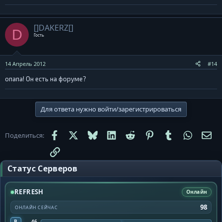
[]DAKERZ[]
D
Гость
14 Апрель 2012
#14
опапа! Он есть на форуме?
Для ответа нужно войти/зарегистрироваться
Facebook
X
Bluesky
LinkedIn
Reddit
Pinterest
Tumblr
WhatsA
Эл
Поделиться:
Ссылка
Статус Серверов
REFRESH
Онлайн
98
ОНЛАЙН СЕЙЧАС
B
46