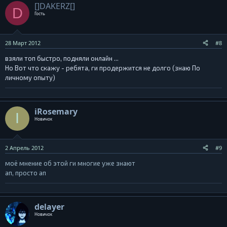
[]DAKERZ[]
D
Гость
28 Март 2012
#8
взяли топ быстро, подняли онлайн ...
Но Вот что скажу - ребята, ги продержится не долго (знаю По
личному опыту)
iRosemary
I
Новичок
2 Апрель 2012
#9
моё мнение об этой ги многие уже знают
ап, просто ап
delayer
Новичок